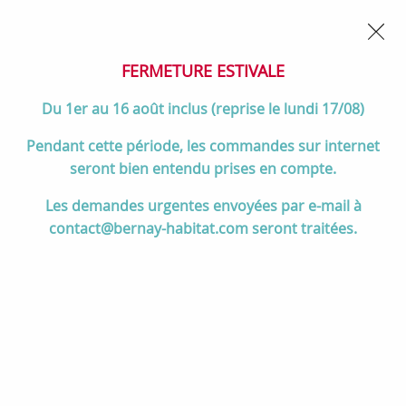
02 32 45 52 60
Contactez-nous
FERMETURE POUR CONGÉS DU 1er AU 16 AOÛT
- Service
client joignable du lundi au vendredi de 10h à 17h
FERMETURE ESTIVALE
0
Du 1er au 16 août inclus (reprise le lundi 17/08)
Pendant cette période, les commandes sur internet
seront bien entendu prises en compte.
Accueil
>
Divers
>
Salgar
>
Plan de toilette DOMUS 1100 Ch Si -
Les demandes urgentes envoyées par e-mail à
SALGAR Réf. 121506
contact@bernay-habitat.com seront traitées.