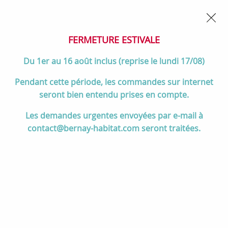
02 32 45 52 60
Contactez-nous
FERMETURE POUR CONGÉS DU 1er AU 16 AOÛT
- Service
client joignable du lundi au vendredi de 10h à 17h
FERMETURE ESTIVALE
0
Du 1er au 16 août inclus (reprise le lundi 17/08)
Pendant cette période, les commandes sur internet
seront bien entendu prises en compte.
Accueil
>
Cuisson
>
Cuisinières et pianos de cuisson
>
Les demandes urgentes envoyées par e-mail à
Pianos de cuisson 90 à 120 cm
>
Piano MERCURY 110cm 2 fours
contact@bernay-habitat.com seront traitées.
électriques / 5 foyers gaz Noir brillant - FALCON Réf.
MCY1082DFGB/-EU