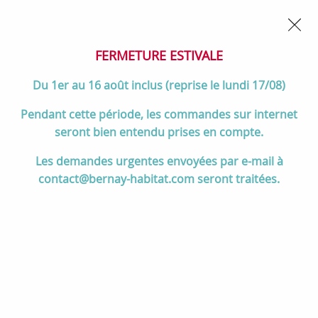
02 32 45 52 60
Contactez-nous
FERMETURE POUR CONGÉS DU 1er AU 16 AOÛT
- Service
client joignable du lundi au vendredi de 10h à 17h
FERMETURE ESTIVALE
0
Du 1er au 16 août inclus (reprise le lundi 17/08)
Pendant cette période, les commandes sur internet
seront bien entendu prises en compte.
Accueil
>
Cuisson
>
Cuisinières et pianos de cuisson
>
Les demandes urgentes envoyées par e-mail à
Pianos de cuisson 140 cm et +
>
Piano de cuisson Lacanche Cluny
contact@bernay-habitat.com seront traitées.
1400 Classic G 1 four électrique + 1 four air pulsé / plaque de
cuisson 4 feux gaz + coup de feu