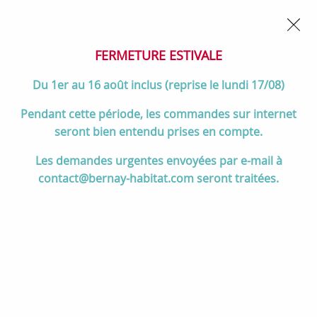
02 32 45 52 60
Contactez-nous
FERMETURE POUR CONGÉS DU 1er AU 16 AOÛT
- Service
client joignable du lundi au vendredi de 10h à 17h
FERMETURE ESTIVALE
0
Du 1er au 16 août inclus (reprise le lundi 17/08)
Pendant cette période, les commandes sur internet
seront bien entendu prises en compte.
Accueil
>
Divers
>
Kinedo
>
Paroi walk-in accessoirisée Solo Z - 90 cm
Les demandes urgentes envoyées par e-mail à
- blanc mat - transparent - KINEDO Réf. PA2585BTNE
contact@bernay-habitat.com seront traitées.