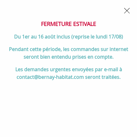
02 32 45 52 60
Contactez-nous
FERMETURE POUR CONGÉS DU 1er AU 16 AOÛT
- Service
client joignable du lundi au vendredi de 10h à 17h
FERMETURE ESTIVALE
0
Du 1er au 16 août inclus (reprise le lundi 17/08)
Pendant cette période, les commandes sur internet
seront bien entendu prises en compte.
Accueil
>
Divers
>
Kinedo
>
Paroi fixe retour Smart Design F 110cm
Les demandes urgentes envoyées par e-mail à
verre Cosmos profilés Blanc - KINEDO Réf. PA90157BCOE
contact@bernay-habitat.com seront traitées.