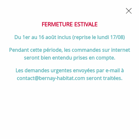
02 32 45 52 60
Contactez-nous
FERMETURE POUR CONGÉS DU 1er AU 16 AOÛT
- Service
client joignable du lundi au vendredi de 10h à 17h
FERMETURE ESTIVALE
0
Du 1er au 16 août inclus (reprise le lundi 17/08)
Pendant cette période, les commandes sur internet
seront bien entendu prises en compte.
Accueil
>
Divers
>
Jacob Delafon
>
Jacob Delafon Paris (Meubles)
>
Les demandes urgentes envoyées par e-mail à
Parallel Porte-serviette latéral Noir - JACOB DELAFON Réf. EB507-BL
contact@bernay-habitat.com seront traitées.