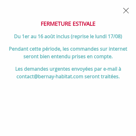
02 32 45 52 60
Contactez-nous
FERMETURE POUR CONGÉS DU 1er AU 16 AOÛT
- Service
client joignable du lundi au vendredi de 10h à 17h
FERMETURE ESTIVALE
0
Du 1er au 16 août inclus (reprise le lundi 17/08)
Pendant cette période, les commandes sur internet
seront bien entendu prises en compte.
Accueil
>
Divers
>
Steel
>
Paire de glissières télescopiques - STEEL Réf.
Les demandes urgentes envoyées par e-mail à
SA-GT
contact@bernay-habitat.com seront traitées.