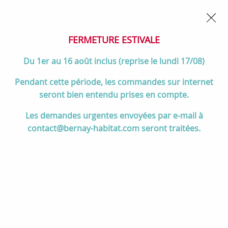
02 32 45 52 60
Contactez-nous
FERMETURE POUR CONGÉS DU 1er AU 16 AOÛT
- Service
client joignable du lundi au vendredi de 10h à 17h
FERMETURE ESTIVALE
0
Du 1er au 16 août inclus (reprise le lundi 17/08)
Pendant cette période, les commandes sur internet
seront bien entendu prises en compte.
Accueil
>
Divers
>
Lacunza
>
Module d'isolation bordeaux Etna -
Les demandes urgentes envoyées par e-mail à
LACUNZA Réf. 3000000131381
contact@bernay-habitat.com seront traitées.