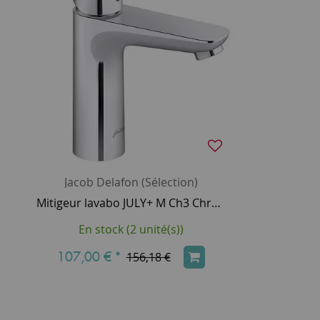
Jacob Delafon (Sélection)
Mitigeur lavabo JULY+ M Ch3 Chromé avec vidage à tirette - JACOB DELAFON Réf. E35665-4-CP
En stock (2 unité(s))
107,00 €
*
156,18 €