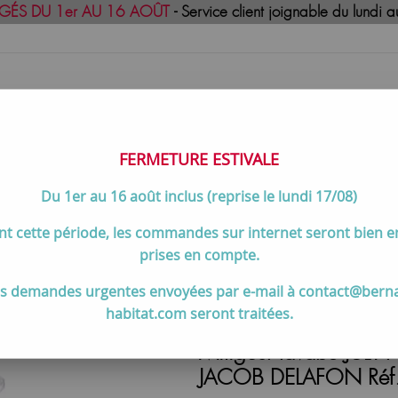
GÉS DU 1er AU 16 AOÛT
- Service client joignable du lund
FERMETURE ESTIVALE
Du 1er au 16 août inclus (reprise le lundi 17/08)
uisson
Meilleures ventes
Contactez-no
t cette période, les commandes sur internet seront bien 
eur lavabo JULY+ M Ch2 avec vidage à tirette Chromé - JACOB 
prises en compte.
s demandes urgentes envoyées par e-mail à contact@bern
habitat.com seront traitées.
Mitigeur lavabo JULY+
JACOB DELAFON Réf