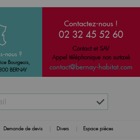
Contactez-nous !
02 32 45 52 60
Contact et SAV
s-nous ?
Appel téléphonique non surtaxé
ice Bourgeois,
contact@bernay-habitat.com
7300 BERNAY
Demande de devis
Divers
Espace pièces
|
|