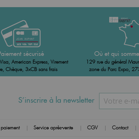
Paiement sécurisé
Où et qui somme
Visa, American Express, Virement
129 rue du général Maur
e, Chèque, 3xCB sans frais
zone du Parc Expo, 2
S’inscrire à la newsletter
 paiement
Service après-vente
CGV
Contact
|
|
|
|