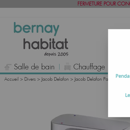
FERMETURE POUR CON
Salle de bain
Chauffage
C
Pendan
Accueil
>
Divers
>
Jacob Delafon
>
Jacob Delafon Paris
>
Mitig
Le