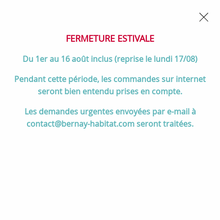
02 32 45 52 60
Contactez-nous
FERMETURE POUR CONGÉS DU 1er AU 16 AOÛT
- Service
client joignable du lundi au vendredi de 10h à 17h
FERMETURE ESTIVALE
0
Du 1er au 16 août inclus (reprise le lundi 17/08)
Pendant cette période, les commandes sur internet
seront bien entendu prises en compte.
Accueil
>
Salle de bain
>
ROBINETTERIE & Vidage
>
Les demandes urgentes envoyées par e-mail à
Mitigeurs de douche
>
Mitigeur douche thermostatique HANAÉ Or
contact@bernay-habitat.com seront traitées.
brossé - O'DESIGN Réf. HAN350OB