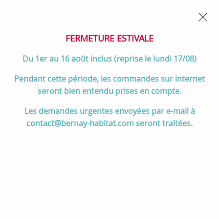
02 32 45 52 60
Contactez-nous
FERMETURE POUR CONGÉS DU 1er AU 16 AOÛT
- Service
client joignable du lundi au vendredi de 10h à 17h
FERMETURE ESTIVALE
0
Du 1er au 16 août inclus (reprise le lundi 17/08)
Pendant cette période, les commandes sur internet
seront bien entendu prises en compte.
Accueil
>
Salle de bain
>
ROBINETTERIE & Vidage
>
Les demandes urgentes envoyées par e-mail à
Mitigeurs de douche
>
Mitigeur douche thermostatique DRAKAR Noir
contact@bernay-habitat.com seront traitées.
mat - O'DESIGN Réf. DRAK350NM-NM