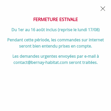
02 32 45 52 60
Contactez-nous
FERMETURE POUR CONGÉS DU 1er AU 16 AOÛT
- Service
client joignable du lundi au vendredi de 10h à 17h
FERMETURE ESTIVALE
0
Du 1er au 16 août inclus (reprise le lundi 17/08)
Pendant cette période, les commandes sur internet
seront bien entendu prises en compte.
Accueil
>
Salle de bain
>
ROBINETTERIE & Vidage
>
Les demandes urgentes envoyées par e-mail à
Mitigeurs de douche
>
Mitigeur douche mécanique ALEO Chromé -
contact@bernay-habitat.com seront traitées.
Jacob Delafon Réf. E72351-CP