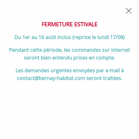
02 32 45 52 60
Contactez-nous
FERMETURE POUR CONGÉS DU 1er AU 16 AOÛT
- Service
client joignable du lundi au vendredi de 10h à 17h
FERMETURE ESTIVALE
0
Du 1er au 16 août inclus (reprise le lundi 17/08)
Pendant cette période, les commandes sur internet
seront bien entendu prises en compte.
Accueil
>
Divers
>
PMR
>
Miroir Struktura grande hauteur L
Les demandes urgentes envoyées par e-mail à
119x107cm - JACOB DELAFON Réf. EB1211-NF
contact@bernay-habitat.com seront traitées.