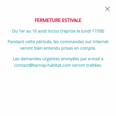
02 32 45 52 60
Contactez-nous
FERMETURE POUR CONGÉS DU 1er AU 16 AOÛT
- Service
client joignable du lundi au vendredi de 10h à 17h
FERMETURE ESTIVALE
0
Du 1er au 16 août inclus (reprise le lundi 17/08)
Pendant cette période, les commandes sur internet
seront bien entendu prises en compte.
Accueil
>
Salle de bain
>
MEUBLES de salle de bain
>
Les demandes urgentes envoyées par e-mail à
Miroirs de salle de bain
>
Miroir Sena 120x80cm (horizontal) -
contact@bernay-habitat.com seront traitées.
SALGAR Réf. 87584