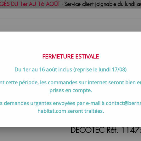
GÉS DU 1er AU 16 AOÛT
- Service client joignable du lund
FERMETURE ESTIVALE
Du 1er au 16 août inclus (reprise le lundi 17/08)
uisson
Meilleures ventes
Contactez-no
t cette période, les commandes sur internet seront bien 
de salle de bain
>
Miroir lave-mains Skim L.25 x H.100 cm - spo
prises en compte.
s demandes urgentes envoyées par e-mail à contact@bern
habitat.com seront traitées.
Miroir lave-mains Skim
DECOTEC Réf. 114