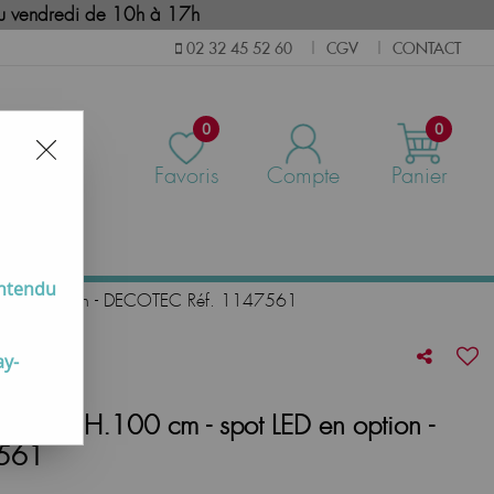
i au vendredi de 10h à 17h
CGV
CONTACT
02 32 45 52 60
|
|
0
0
Favoris
Compte
Panier
us
entendu
t LED en option - DECOTEC Réf. 1147561
ay-
 L.25 x H.100 cm - spot LED en option -
7561