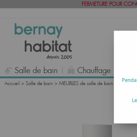
FERMETURE POUR CON
Salle de bain
Chauffage
C
Pendan
Accueil
>
Salle de bain
>
MEUBLES de salle de bain
>
Miroirs 
Le