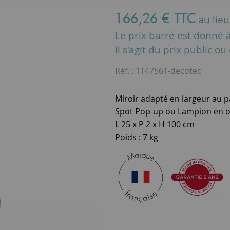
166
,
26
€
TTC
au lie
Le prix barré est donné à 
Il s'agit du prix public o
Réf. :
1147561-decotec
Miroir adapté en largeur au p
Spot Pop-up ou Lampion en o
L 25 x P 2 x H 100 cm
Poids : 7 kg