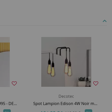
Decotec
Spot Lampion Boule 4W Ø95 - DECOTEC Réf. 179751100001
Spot Lampion Edison 4W Noir mat - DECOTEC Réf. 179751200001