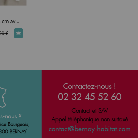
Pack lave-mains SKIM L.43 cm avec étagère porte-serviette (miroir, mitigeur, bonde et siphon en option) - DECOTEC
00 €
Contactez-nous !
02 32 45 52 60
Contact et SAV
s-nous ?
Appel téléphonique non surtaxé
ice Bourgeois,
contact@bernay-habitat.com
7300 BERNAY