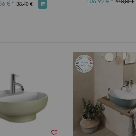
106,92 €
*
118,80 €
56 €
*
38,40 €