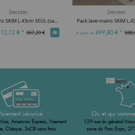
Decotec
Decotec
Lave-mains SKIM L.43cm SEUL (sans accessoires) - DECOTEC Réf. 114750
12,12 €
*
499,80 €
*
367,20 €
588,
À partir de
Paiement sécurisé
Où et qui somme
Visa, American Express, Virement
129 rue du général Maur
e, Chèque, 3xCB sans frais
zone du Parc Expo, 2