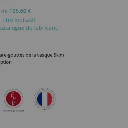
u de
195.60
€
titre indicatif.
u catalogue du fabricant.
are-gouttes de la vasque Skim
ption