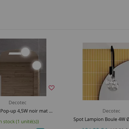
Decotec
Spot LED Pop-up 4,5W noir mat Ø10 à l'unité - DECOTEC Réf. 179750100002
Decotec
n stock (1 unité(s))