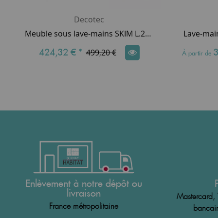
Decotec
Meuble sous lave-mains SKIM L.25cm 1 porte laqué - DECOTEC Réf. 1147541
424,32 €
*
3
499,20 €
À partir de
Enlèvement à notre dépôt ou
livraison
Mastercard, 
France métropolitaine
bancair