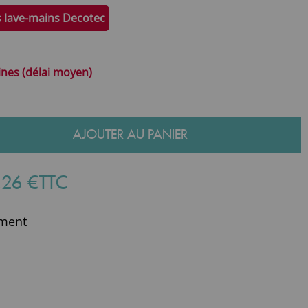
s lave-mains Decotec
ines (délai moyen)
AJOUTER AU PANIER
,
26
€
TTC
ment