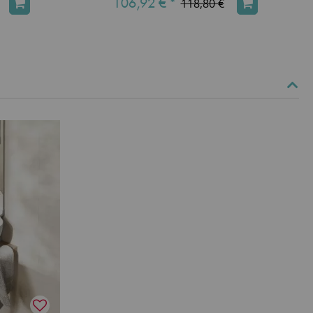
106,92 €
*
118,80 €