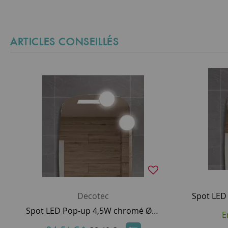
ARTICLES CONSEILLÉS
Decotec
Spot LED Pop-up 4,5W chromé Ø10 à l'unité - DECOTEC Réf. 179750100001
E