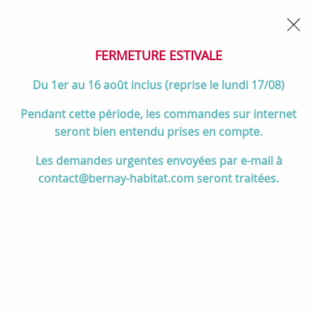
02 32 45 52 60
Contactez-nous
FERMETURE POUR CONGÉS DU 1er AU 16 AOÛT
- Service
client joignable du lundi au vendredi de 10h à 17h
FERMETURE ESTIVALE
0
Du 1er au 16 août inclus (reprise le lundi 17/08)
Pendant cette période, les commandes sur internet
seront bien entendu prises en compte.
Accueil
>
Divers
>
Salgar
>
Meuble suspendu MAM 90cm 2 tiroirs
Les demandes urgentes envoyées par e-mail à
gauche Blue Night - SALGAR Réf. 113809
contact@bernay-habitat.com seront traitées.