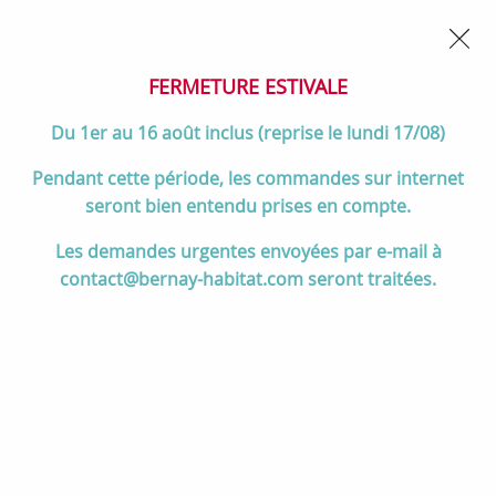
02 32 45 52 60
Contactez-nous
FERMETURE POUR CONGÉS DU 1er AU 16 AOÛT
- Service
client joignable du lundi au vendredi de 10h à 17h
FERMETURE ESTIVALE
0
Du 1er au 16 août inclus (reprise le lundi 17/08)
Pendant cette période, les commandes sur internet
seront bien entendu prises en compte.
Accueil
>
Divers
>
Jacob Delafon
>
Jacob Delafon Paris (Meubles)
>
Les demandes urgentes envoyées par e-mail à
Meuble Café Terrace 140cm 2 tiroirs Chêne structuré "Drap de soie"-
contact@bernay-habitat.com seront traitées.
JACOB DELAFON Réf. EB2434S-PX-MD