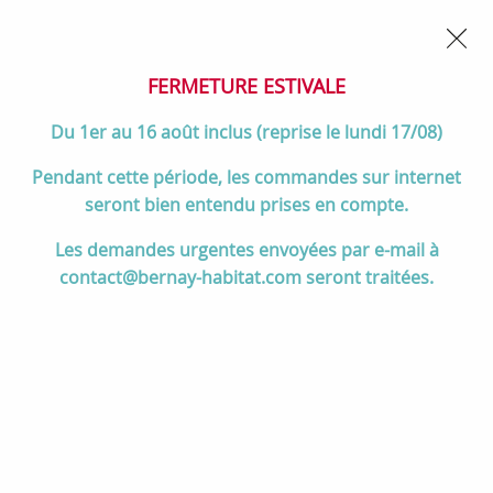
02 32 45 52 60
Contactez-nous
FERMETURE POUR CONGÉS DU 1er AU 16 AOÛT
- Service
client joignable du lundi au vendredi de 10h à 17h
FERMETURE ESTIVALE
0
Du 1er au 16 août inclus (reprise le lundi 17/08)
Pendant cette période, les commandes sur internet
seront bien entendu prises en compte.
Accueil
>
Divers
>
Jacob Delafon
>
Jacob Delafon Paris (Meubles)
>
Les demandes urgentes envoyées par e-mail à
Meuble Café Terrace 1 tiroir Laque - JACOB DELAFON Réf. EB2438-TL
contact@bernay-habitat.com seront traitées.