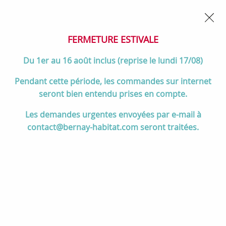
02 32 45 52 60
Contactez-nous
FERMETURE POUR CONGÉS DU 1er AU 16 AOÛT
- Service
client joignable du lundi au vendredi de 10h à 17h
FERMETURE ESTIVALE
0
Du 1er au 16 août inclus (reprise le lundi 17/08)
Pendant cette période, les commandes sur internet
seront bien entendu prises en compte.
Accueil
>
Salle de bain
>
ROBINETTERIE & Vidage
>
Les demandes urgentes envoyées par e-mail à
Mitigeurs de baignoire
>
Mélangeur bain douche mural Cléo 1889
contact@bernay-habitat.com seront traitées.
avec douchette Chromé - JACOB DELAFON Réf. E24313-CP