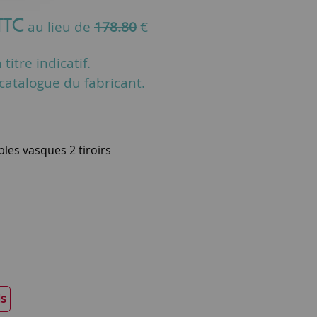
TTC
au lieu de
178.80
€
titre indicatif.
u catalogue du fabricant.
les vasques 2 tiroirs
ds