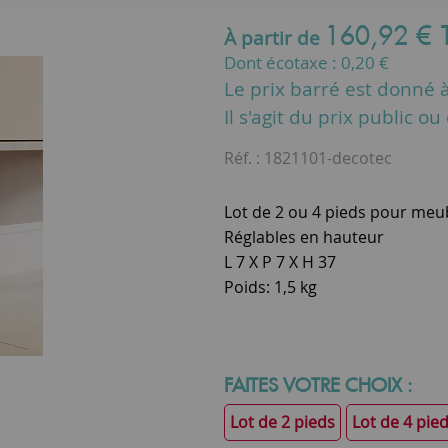
160
,
92
€
À partir de
Dont écotaxe :
0,20
€
Le prix barré est donné à 
Il s'agit du prix public o
Réf. :
1821101-decotec
Lot de 2 ou 4 pieds pour meub
Réglables en hauteur
L 7 X P 7 X H 37
Poids: 1,5 kg
FAITES VOTRE CHOIX :
Lot de 2 pieds
Lot de 4 pie