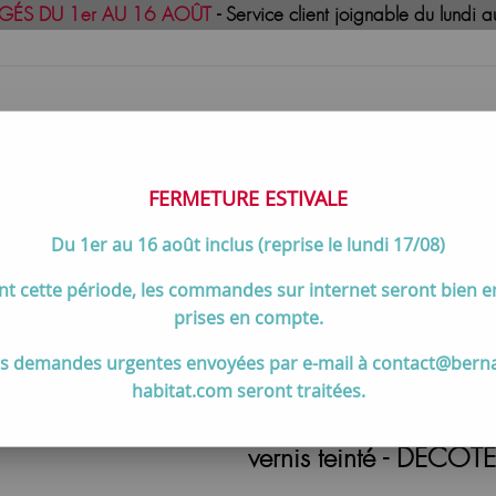
GÉS DU 1er AU 16 AOÛT
- Service client joignable du lund
FERMETURE ESTIVALE
Du 1er au 16 août inclus (reprise le lundi 17/08)
uisson
Meilleures ventes
Contactez-no
t cette période, les commandes sur internet seront bien 
SONANCE
>
Lot de pieds Résonance 37cm pour meubles vasque Fr
prises en compte.
s demandes urgentes envoyées par e-mail à contact@bern
habitat.com seront traitées.
Lot de pieds Résonanc
vernis teinté - DECO