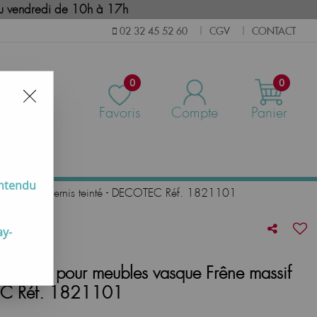
i au vendredi de 10h à 17h
CGV
CONTACT
02 32 45 52 60
|
|
0
0
Favoris
Compte
Panier
us
entendu
êne massif vernis teinté - DECOTEC Réf. 1821101
ay-
e 37cm pour meubles vasque Frêne massif
TEC Réf. 1821101