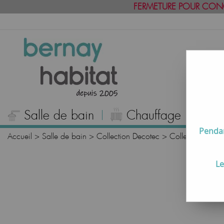
FERMETURE POUR CON
Salle de bain
Chauffage
C
Pendan
Accueil
>
Salle de bain
>
Collection Decotec
>
Collection RÉ
Le