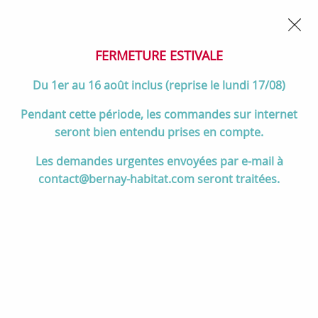
02 32 45 52 60
Contactez-nous
FERMETURE POUR CONGÉS DU 1er AU 16 AOÛT
- Service
client joignable du lundi au vendredi de 10h à 17h
FERMETURE ESTIVALE
0
Du 1er au 16 août inclus (reprise le lundi 17/08)
Pendant cette période, les commandes sur internet
seront bien entendu prises en compte.
Accueil
>
Salle de bain
>
Collection Decotec
>
Les demandes urgentes envoyées par e-mail à
Collection LAVE-MAINS
>
Lave-mains Ø29.7cm avec porte-serviette
contact@bernay-habitat.com seront traitées.
chrome ou noir (sans mitigeur, sans bonde & sans siphon) - DECOTEC
114704