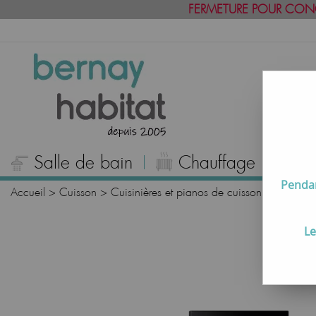
FERMETURE POUR CON
Salle de bain
Chauffage
C
Pendan
Accueil
>
Cuisson
>
Cuisinières et pianos de cuisson
>
Hottes p
Le