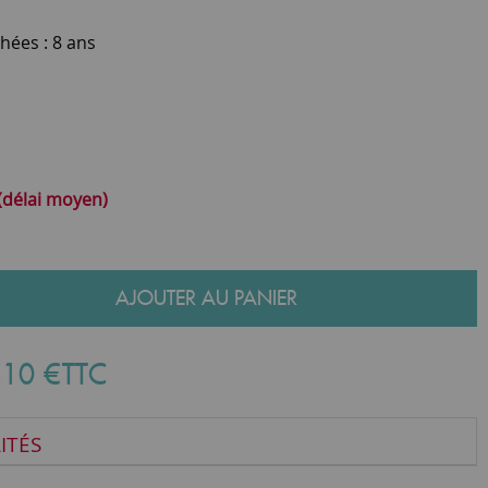
hées : 8 ans
 (délai moyen)
AJOUTER AU PANIER
,
10
€
TTC
ITÉS