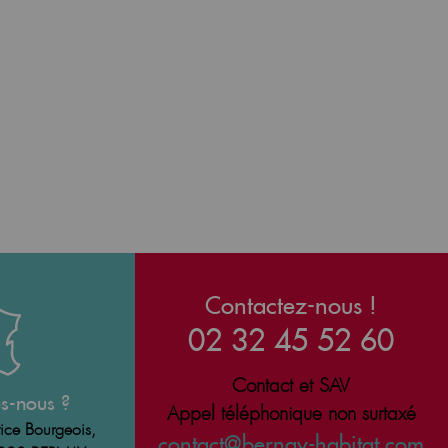
Contactez-nous !
02 32 45 52 60
Contact et SAV
s-nous ?
Appel téléphonique non surtaxé
ice Bourgeois,
contact@bernay-habitat.com