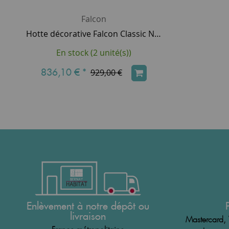
Falcon
Hotte décorative Falcon Classic Noir FALHDC90BC 90cm 440m3/h (puissance max.) avec barre et badge Chromé
En stock (2 unité(s))
836,10 €
*
929,00 €
Enlèvement à notre dépôt ou
livraison
Mastercard, 