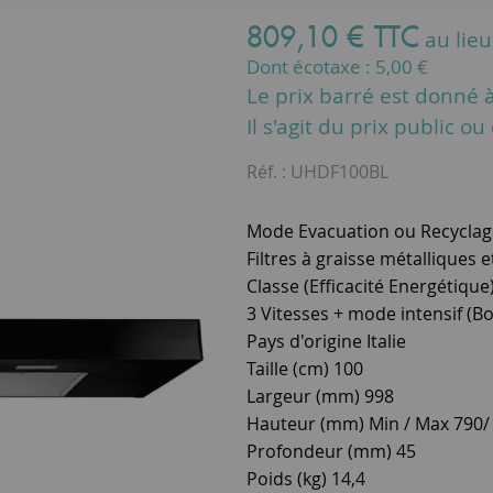
809
,
10
€
TTC
au lie
Dont écotaxe :
5,00
€
Le prix barré est donné à 
Il s'agit du prix public o
Réf. :
UHDF100BL
Mode Evacuation ou Recyclag
Filtres à graisse métalliques e
Classe (Efficacité Energétique
3 Vitesses + mode intensif (B
Pays d'origine Italie
Taille (cm) 100
Largeur (mm) 998
Hauteur (mm) Min / Max 790/
Profondeur (mm) 45
Poids (kg) 14,4