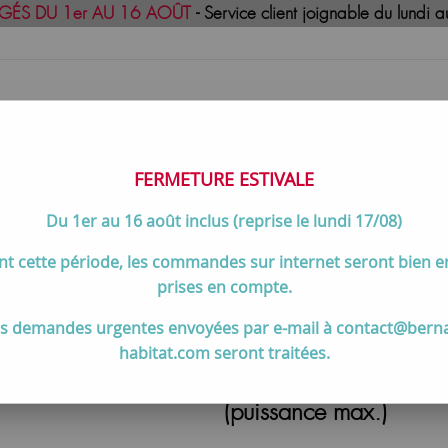
GÉS DU 1er AU 16 AOÛT
- Service client joignable du lund
FERMETURE ESTIVALE
Du 1er au 16 août inclus (reprise le lundi 17/08)
uisson
Meilleures ventes
Contactez-no
t cette période, les commandes sur internet seront bien 
our piano de cuisson
>
Hotte plate Falcon Noir UHDF100BL/ 10
prises en compte.
s demandes urgentes envoyées par e-mail à contact@bern
habitat.com seront traitées.
Hotte plate Falcon
(puissance max.)