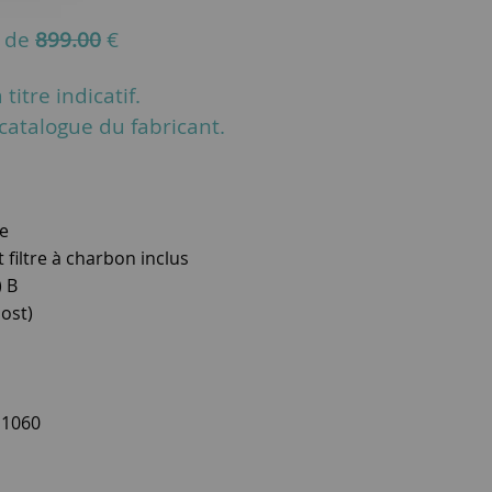
u de
899.00
€
titre indicatif.
u catalogue du fabricant.
e
t filtre à charbon inclus
) B
oost)
 1060