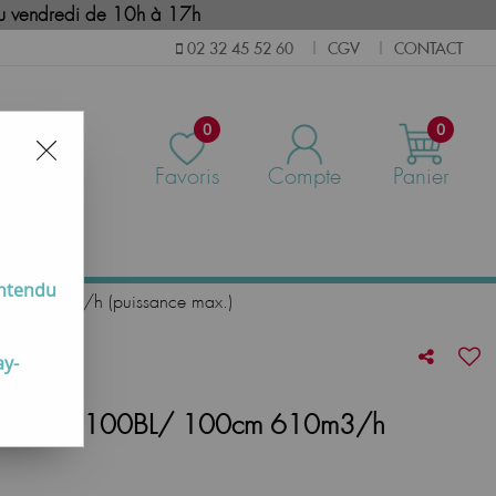
i au vendredi de 10h à 17h
CGV
CONTACT
02 32 45 52 60
|
|
0
0
Favoris
Compte
Panier
us
entendu
0cm 610m3/h (puissance max.)
ay-
 Noir UHDF100BL/ 100cm 610m3/h