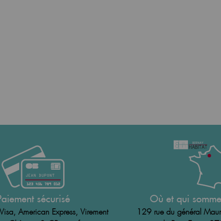
Paiement sécurisé
Où et qui somme
Visa, American Express, Virement
129 rue du général Maur