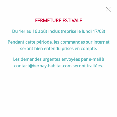
02 32 45 52 60
Contactez-nous
FERMETURE POUR CONGÉS DU 1er AU 16 AOÛT
- Service
client joignable du lundi au vendredi de 10h à 17h
FERMETURE ESTIVALE
0
Du 1er au 16 août inclus (reprise le lundi 17/08)
Pendant cette période, les commandes sur internet
seront bien entendu prises en compte.
Accueil
>
Salle de bain
>
MEUBLES de salle de bain
>
Les demandes urgentes envoyées par e-mail à
Meubles de 80 à 105 cm
>
Ensemble BENTO 80cm meuble 2 tiroirs
contact@bernay-habitat.com seront traitées.
+ Plan compact + vasque à poser / Poignées noir mat - Laque au
choix - DECOTEC