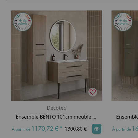
Decotec
Ensemble BENTO 101cm meuble 2 tiroirs + plan-vasque céramique - Mélaminé décor bois & Poignée au choix - DECOTEC
1170,72 €
*
16
1300,80 €
À partir de
À partir de