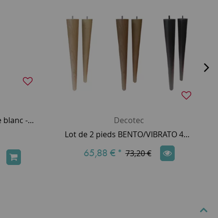
Bonde clic-clac céramique blanc - DECOTEC Réf. 143457100015
Decotec
Lot de 2 pieds BENTO/VIBRATO 40cm - Finition bois - DECOTEC
65,88 €
*
73,20 €