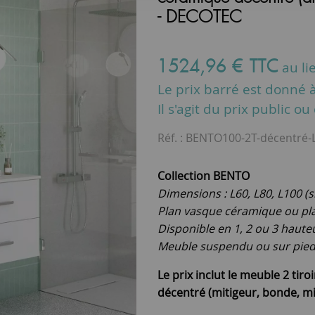
- DECOTEC
1524
,
96
€
TTC
au li
Le prix barré est donné à 
Il s'agit du prix public o
Réf. :
BENTO100-2T-décentré
Collection BENTO
Dimensions : L60, L80, L100 (
Plan vasque céramique ou pla
Disponible en 1, 2 ou 3 haute
Meuble suspendu ou sur pieds 
Le prix inclut le meuble 2 tir
décentré (mitigeur, bonde, mi