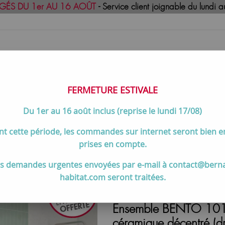
GÉS DU 1er AU 16 AOÛT
- Service client joignable du lund
FERMETURE ESTIVALE
Du 1er au 16 août inclus (reprise le lundi 17/08)
uisson
Meilleures ventes
Contactez-no
t cette période, les commandes sur internet seront bien 
 de 80 à 105 cm
>
Ensemble BENTO 101cm meuble 2 tiroirs + pla
prises en compte.
s demandes urgentes envoyées par e-mail à contact@bern
habitat.com seront traitées.
Ensemble BENTO 101cm
céramique décentré (d