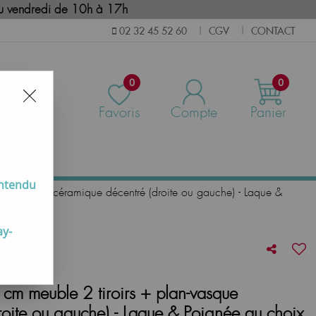
i au vendredi de 10h à 17h
CGV
CONTACT
02 32 45 52 60
|
|
0
0
Favoris
Compte
Panier
us
entendu
n-vasque céramique décentré (droite ou gauche) - Laque &
ay-
 meuble 2 tiroirs + plan-vasque
roite ou gauche) - Laque & Poignée au choix