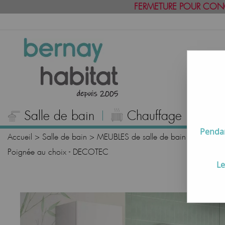
FERMETURE POUR CON
Salle de bain
Chauffage
C
Pendan
Accueil
>
Salle de bain
>
MEUBLES de salle de bain
>
Meubles
Poignée au choix - DECOTEC
Le