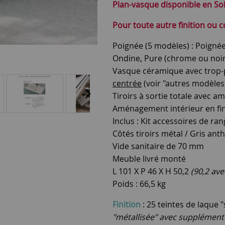
Plan-vasque disponible en Sol
Pour toute autre finition ou 
Poignée (5 modèles) : Poigné
Ondine, Pure (chrome ou noir
Vasque céramique avec trop-p
centrée
(voir "autres modèles
Tiroirs à sortie totale avec 
Aménagement intérieur en fin
Inclus : Kit accessoires de ra
Côtés tiroirs métal / Gris anth
Vide sanitaire de 70 mm
Meuble livré monté
L 101 X P 46 X H 50,2
(90,2 ave
Poids : 66,5 kg
Finition
: 25 teintes de laque 
"métallisée" avec supplément 