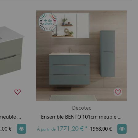
Decotec
Ensemble BENTO 101cm meuble 2 tiroirs + plan-vasque céramique centré - Laque & Poignée au choix - DECOTEC
Ensemble BENTO 101cm meuble 3 tiroirs + plan-vasque céramique centré - Laque & Poignée au choix - DECOTEC
1771,20 €
*
,00 €
1968,00 €
À partir de