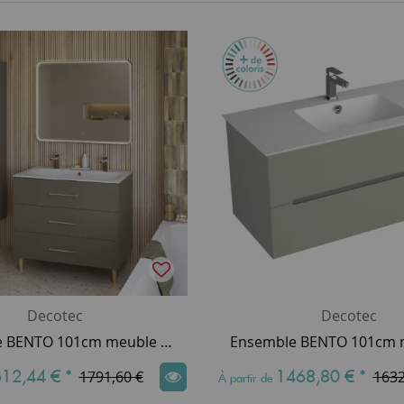
Decotec
Decotec
Ensemble BENTO 101cm meuble 3 tiroirs + plan simple vasque perçé 2 robinets - Décor bois ou Laque & Poignée au choix - DECOTEC
12,44 €
*
1468,80 €
*
1791,60 €
1632
À partir de