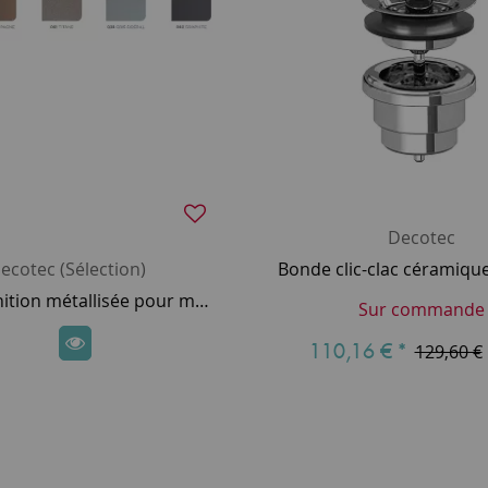
Decotec
ecotec (Sélection)
Option finition métallisée pour meuble laqué DECOTEC (10% de plus-value) - SUR DEVIS
Sur commande
110,16 €
*
129,60 €