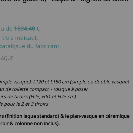
eu de
1694.40
€
titre indicatif.
u catalogue du fabricant.
-LAQUE
simple vasque), L120 et L150 cm (simple ou double vasque)
n de toilette compact + vasque à poser
urs de tiroirs (H25, H51 et H75 cm)
pour le 2 et 3 tiroirs
oirs (finition laque standard) & le plan-vasque en céramique
roir & colonne non inclus).