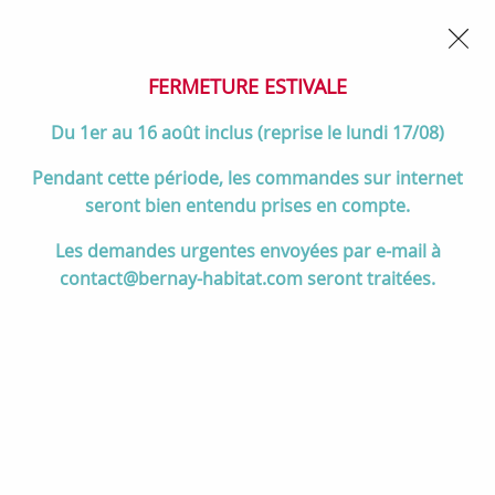
02 32 45 52 60
Contactez-nous
FERMETURE POUR CONGÉS DU 1er AU 16 AOÛT
- Service
client joignable du lundi au vendredi de 10h à 17h
FERMETURE ESTIVALE
0
Du 1er au 16 août inclus (reprise le lundi 17/08)
Pendant cette période, les commandes sur internet
seront bien entendu prises en compte.
Accueil
>
Cuisson
>
Cuisson encastrable
>
Appareils par marques
>
Les demandes urgentes envoyées par e-mail à
SMEG
>
Accessoires SMEG
contact@bernay-habitat.com seront traitées.
Accessoires SMEG
TRIER & FILTRER
60 articles sur
114