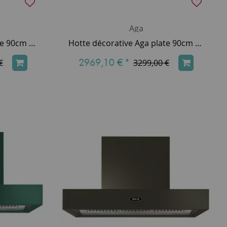
Aga
Hotte décorative Aga plate 90cm 800m3/h (puissance max.) Blanc AGA-HOOD-890 SH-WHT
Hotte décorative Aga plate 90cm 800m3/h (puissance max.) Ardoise AGA-HOOD-890 SH-SLT
2969,10 €
*
€
3299,00 €