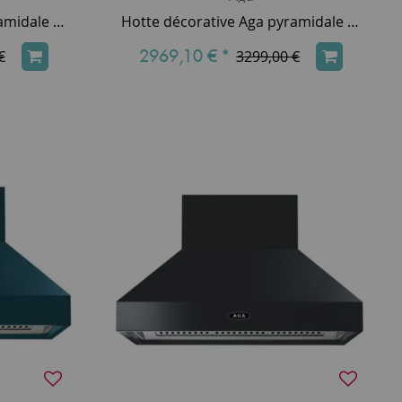
Hotte décorative Aga pyramidale 90cm 800m3/h (puissance max.) Gris perle AGA-HOOD-890 PH-PAS
Hotte décorative Aga pyramidale 90cm 800m3/h (puissance max.) Etain AGA-HOOD-890 PH-PWT
2969,10 €
*
€
3299,00 €