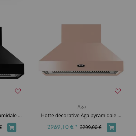
Aga
Hotte décorative Aga pyramidale 90cm 800m3/h (puissance max.) Noir AGA-HOOD-890 PH-BLK
Hotte décorative Aga pyramidale 90cm 800m3/h (puissance max.) Blush AGAHOOD890PHBHS
2969,10 €
*
€
3299,00 €