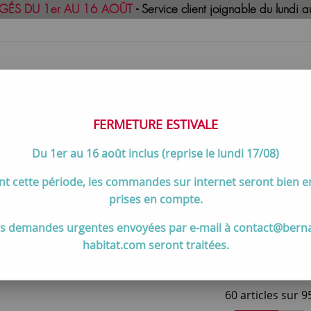
GÉS DU 1er AU 16 AOÛT
- Service client joignable du lund
FERMETURE ESTIVALE
Du 1er au 16 août inclus (reprise le lundi 17/08)
uisson
Meilleures ventes
Contactez-no
t cette période, les commandes sur internet seront bien 
de cuisson par marques et gammes
>
Pianos de cuisson et accesso
prises en compte.
ottes pour pianos de cuisson A
s demandes urgentes envoyées par e-mail à contact@bern
habitat.com seront traitées.
60 articles sur
9