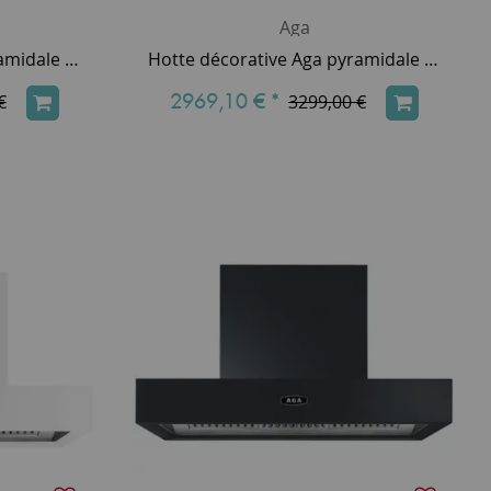
Aga
Hotte décorative Aga pyramidale 90cm 800m3/h (puissance max.) Bleu Salcombe AGA-HOOD-890 PH-SAL
Hotte décorative Aga pyramidale 90cm 800m3/h (puissance max.) Gris ardoise AGA-HOOD-890 PH-SLT
2969,10 €
*
€
3299,00 €