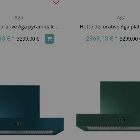
Aga
Aga
Hotte décorative Aga pyramidale 90cm 800m3/h (puissance max.) Blanc AGA-HOOD-890 PH-WHT
10 €
*
2969,10 €
*
3299,00 €
3299,00 