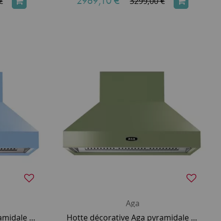
2969,10 €
*
€
3299,00 €
Aga
Hotte décorative Aga pyramidale 90cm 800m3/h (puissance max.) Bleu Glacier AGA-HOOD-890 PH-DEB
Hotte décorative Aga pyramidale 90cm 800m3/h (puissance max.) Vert Olive AGA-HOOD-890 PH-OLI