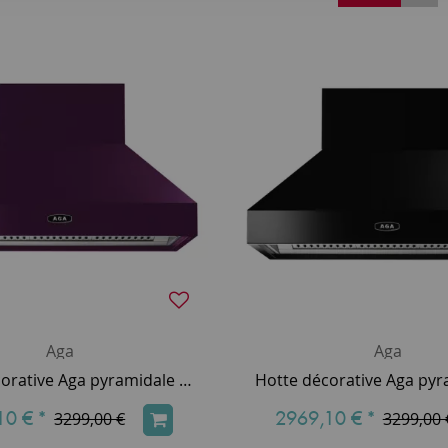
Aga
Aga
Hotte décorative Aga pyramidale 90cm 800m3/h (puissance max.) Aubergine AGA-HOOD-890 PH-AUB
10 €
*
2969,10 €
*
3299,00 €
3299,00 