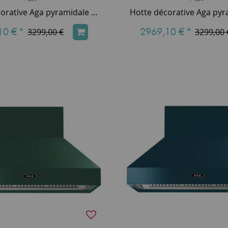
Hotte décorative Aga pyramidale 90cm 800m3/h (puissance max.) Lin AGA-HOOD-890 PH-LIN
10 €
*
2969,10 €
*
3299,00 €
3299,00 