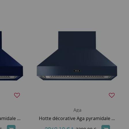
Aga
Hotte décorative Aga pyramidale 90cm 800m3/h (puissance max.) Bleu foncé AGA-HOOD-890 PH-DBL
Hotte décorative Aga pyramidale 90cm 800m3/h (puissance max.) Bleu Dartmouth AGA-HOOD-890 PH-DAR