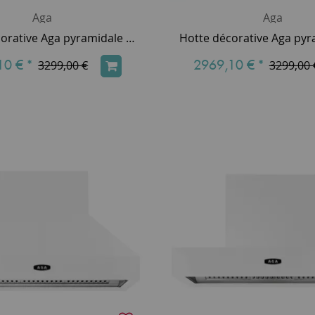
Aga
Aga
Hotte décorative Aga pyramidale 90cm 800m3/h (puissance max.) Vert Anglais AGA-HOOD-890 PH-BRG
10 €
*
2969,10 €
*
3299,00 €
3299,00 