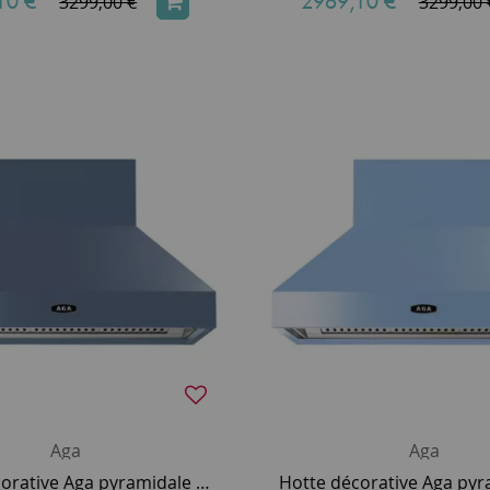
10 €
*
2969,10 €
*
3299,00 €
3299,00 
Aga
Aga
Hotte décorative Aga pyramidale 90cm 800m3/h (puissance max.) Bleu Dove AGA-HOOD-890 PH-DVE