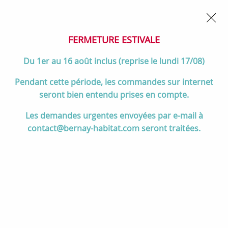
02 32 45 52 60
Contactez-nous
FERMETURE POUR CONGÉS DU 1er AU 16 AOÛT
- Service
client joignable du lundi au vendredi de 10h à 17h
FERMETURE ESTIVALE
0
Du 1er au 16 août inclus (reprise le lundi 17/08)
Pendant cette période, les commandes sur internet
seront bien entendu prises en compte.
Accueil
>
Cuisson
>
Cuisinières et pianos de cuisson
>
Les demandes urgentes envoyées par e-mail à
Pianos de cuisson 90 à 120 cm
>
Cuisinière mixte 90cm Falcon
contact@bernay-habitat.com seront traitées.
Classic Deluxe NGC Ardoise laiton antique CLDL90DFPSLT/AB-E1 3
fours électriques / 5 foyers gaz