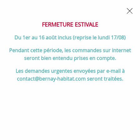
02 32 45 52 60
Contactez-nous
FERMETURE POUR CONGÉS DU 1er AU 16 AOÛT
- Service
client joignable du lundi au vendredi de 10h à 17h
FERMETURE ESTIVALE
0
Du 1er au 16 août inclus (reprise le lundi 17/08)
Pendant cette période, les commandes sur internet
seront bien entendu prises en compte.
Accueil
>
Cuisson
>
Cuisinières et pianos de cuisson
>
Les demandes urgentes envoyées par e-mail à
Pianos de cuisson 90 à 120 cm
>
Cuisinière mixte 100cm Falcon
contact@bernay-habitat.com seront traitées.
Classic Deluxe NGC Vert minéral laiton antique
CLDL100DFPMGR/AB-E1 3 fours électriques 5foyers gaz