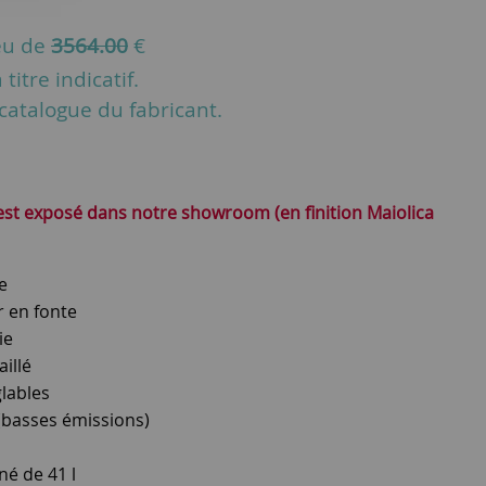
eu de
3564.00
€
titre indicatif.
u catalogue du fabricant.
st exposé dans notre showroom (en finition Maiolica
e
r en fonte
ie
illé
glables
basses émissions)
né de 41 l