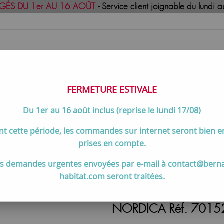
GÉS DU 1er AU 16 AOÛT
- Service client joignable du lund
FERMETURE ESTIVALE
Du 1er au 16 août inclus (reprise le lundi 17/08)
uisson
Meilleures ventes
Contactez-no
t cette période, les commandes sur internet seront bien 
s à bois
>
Cuisinière à bois ROSA 5.0 8.8kW Maiolica blanc Inf
prises en compte.
s demandes urgentes envoyées par e-mail à contact@bern
habitat.com seront traitées.
Cuisinière à bois ROS
NORDICA Réf. 7015