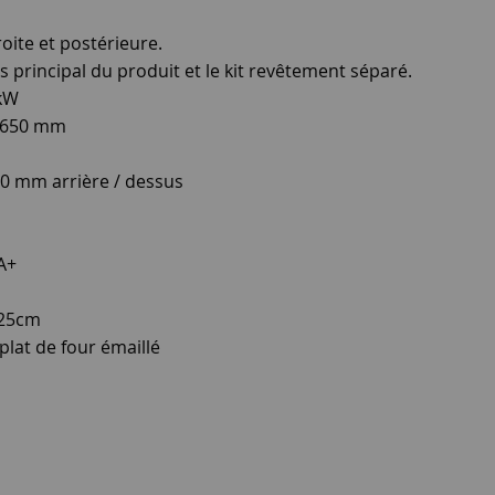
oite et postérieure.
 principal du produit et le kit revêtement séparé.
 kW
x650 mm
0 mm arrière / dessus
 A+
 25cm
 plat de four émaillé