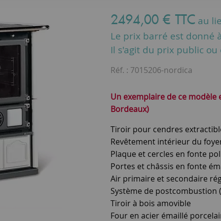
2494
,
00
€
TTC
au li
Le prix barré est donné à 
Il s'agit du prix public o
Réf. :
7015206-nordica
Un exemplaire de ce modèle e
Bordeaux)
Tiroir pour cendres extractibl
Revêtement intérieur du foye
Plaque et cercles en fonte pol
Portes et châssis en fonte éma
Air primaire et secondaire ré
Système de postcombustion (
Tiroir à bois amovible
Four en acier émaillé porcelai