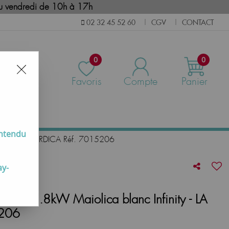
i au vendredi de 10h à 17h
CGV
CONTACT
02 32 45 52 60
|
|
0
0
Favoris
Compte
Panier
us
entendu
inity - LA NORDICA Réf. 7015206
ay-
A 5.0 8.8kW Maiolica blanc Infinity - LA
206