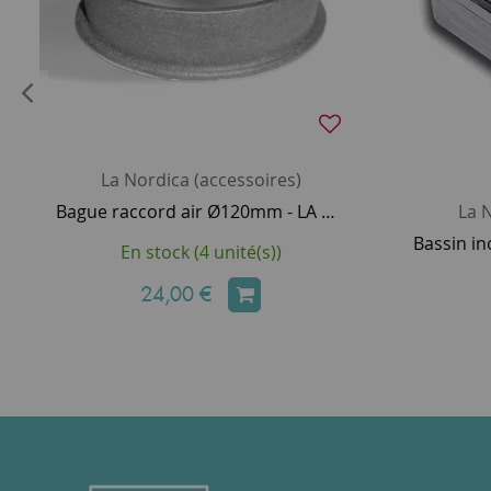
La Nordica (accessoires)
Bague raccord air Ø120mm - LA NORDICA Réf. 1130100
La N
En stock (4 unité(s))
24,00 €