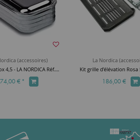
ordica (accessoires)
La Nordica (accessoi
Bassin inox 4,5 - LA NORDICA Réf. 1014950
74,00 €
*
186,00 €