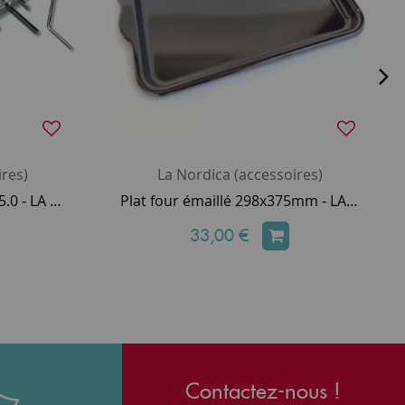
res)
La Nordica (accessoires)
Kit grille d’élévation Rosa 5.0 - LA NORDICA Réf. 1035402
Plat four émaillé 298x375mm - LA NORDICA Réf. 1014024
33,00 €
Contactez-nous !