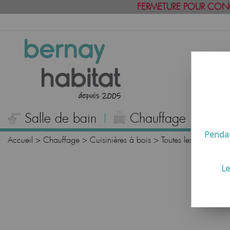
FERMETURE POUR CON
Salle de bain
Chauffage
C
Pendan
Accueil
>
Chauffage
>
Cuisinières à bois
>
Toutes les cuisinière
Le