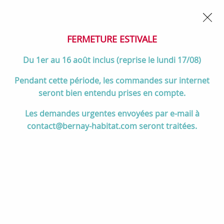
02 32 45 52 60
Contactez-nous
FERMETURE POUR CONGÉS DU 1er AU 16 AOÛT
- Service
client joignable du lundi au vendredi de 10h à 17h
FERMETURE ESTIVALE
0
Du 1er au 16 août inclus (reprise le lundi 17/08)
Pendant cette période, les commandes sur internet
seront bien entendu prises en compte.
Accueil
>
Chauffage
>
Cuisinières à bois
>
Toutes les cuisinières à bois
Les demandes urgentes envoyées par e-mail à
>
Cuisinière à bois La Nordica Rosetta Sinistra 7013130 7.3kW
contact@bernay-habitat.com seront traitées.
Liberty Bordeaux