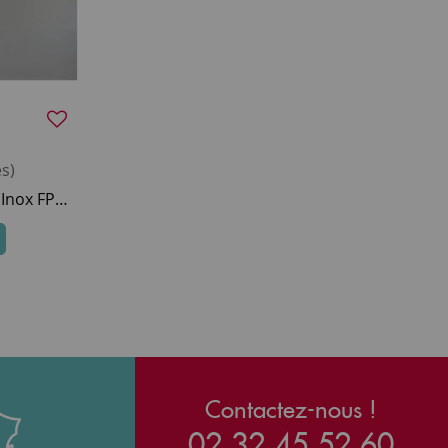
s)
Crédence Falcon PKR 900 Inox FPKRSPL90SS/ 90cm
Contactez-nous !
02 32 45 52 60