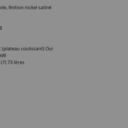
, finition nickel satiné
8
t (plateau coulissant) Oui
3kW
7) 73 litres