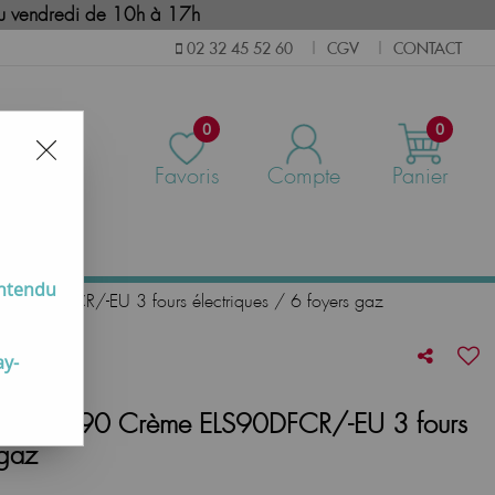
i au vendredi de 10h à 17h
CGV
CONTACT
02 32 45 52 60
|
|
0
0
Favoris
Compte
Panier
us
entendu
 ELS90DFCR/-EU 3 fours électriques / 6 foyers gaz
ay-
on Elise 90 Crème ELS90DFCR/-EU 3 fours
 gaz