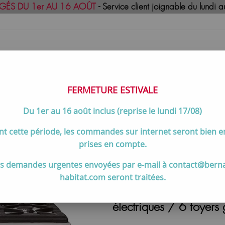
GÉS DU 1er AU 16 AOÛT
- Service client joignable du lund
FERMETURE ESTIVALE
Du 1er au 16 août inclus (reprise le lundi 17/08)
uisson
Meilleures ventes
Contactez-no
t cette période, les commandes sur internet seront bien 
de cuisson 90 à 120 cm
>
Cuisinière 90cm Falcon Elise 90 Crème
prises en compte.
s demandes urgentes envoyées par e-mail à contact@bern
habitat.com seront traitées.
Cuisinière 90cm Falc
électriques / 6 foyers