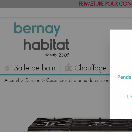
FERMETURE POUR CON
Salle de bain
Chauffage
C
Pendan
Accueil
>
Cuisson
>
Cuisinières et pianos de cuisson
>
Pianos 
Le