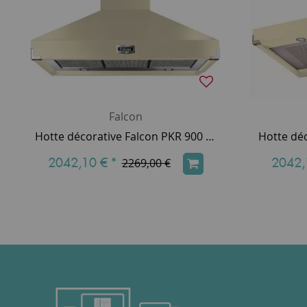
Falcon
Hotte décorative Falcon PKR 900 ultra aspirante Crème Chromé FHDSE900CR/C 90cm 775m3/h (puissance max.)
2042,10 €
*
2042,
2269,00 €