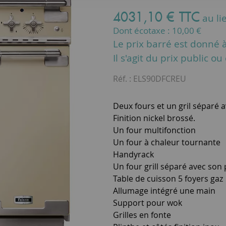
4031
,
10
€
TTC
au li
Dont écotaxe :
10,00
€
Le prix barré est donné à 
Il s'agit du prix public o
Réf. :
ELS90DFCREU
Deux fours et un gril séparé a
Finition nickel brossé.
Un four multifonction
Un four à chaleur tournante
Handyrack
Un four grill séparé avec son 
Table de cuisson 5 foyers gaz
Allumage intégré une main
Support pour wok
Grilles en fonte