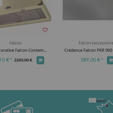
Falcon
Falcon (accessoire
Hotte décorative Falcon Contemporaine plate Crème FHDCT900CR/C 90cm 773m3/h (puissance max.)
10 €
*
589,00 €
*
2269,00 €