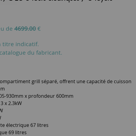
eu de
4699.00
€
titre indicatif.
u catalogue du fabricant.
compartiment grill séparé, offrent une capacité de cuisson
cm
905-930mm x profondeur 600mm
 3 x 2.3kW
kW
W
e électrique 67 litres
ue 69 litres