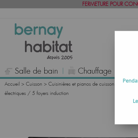
FERMETURE POUR CON
Salle de bain
Chauffage
C
Pendan
Accueil
>
Cuisson
>
Cuisinières et pianos de cuisson
>
Pianos 
électriques / 5 foyers induction
Le