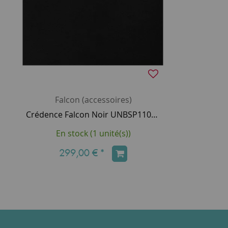
Falcon (accessoires)
Crédence Falcon Noir UNBSP110BL/ 110cm
En stock (1 unité(s))
299,00 €
*