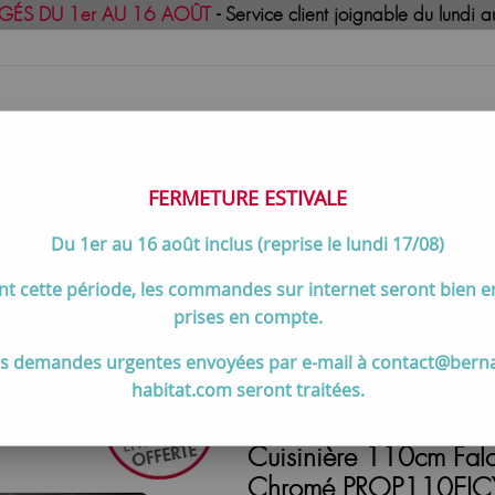
GÉS DU 1er AU 16 AOÛT
- Service client joignable du lund
FERMETURE ESTIVALE
Du 1er au 16 août inclus (reprise le lundi 17/08)
uisson
Meilleures ventes
Contactez-no
t cette période, les commandes sur internet seront bien 
de cuisson 90 à 120 cm
>
Cuisinière 110cm Falcon Professiona
prises en compte.
s demandes urgentes envoyées par e-mail à contact@bern
habitat.com seront traitées.
Cuisinière 110cm Falc
Chromé PROP110EICY/C