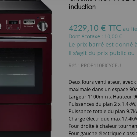
induction
4229
,
10
€
TTC
au li
Dont écotaxe :
10,00
€
Le prix barré est donné à 
Il s'agit du prix public o
Réf. :
PROP110EICYCEU
Deux fours ventilateur, avec 
maximale dans un espace 90
Largeur 1100mm x Hauteur 
Puissances du plan 2 x 1.4kW,
Puissance totale du plan 9.7
Charge électrique max 17.4k
Four droite à chaleur tournant
Four gauche électrique classiq