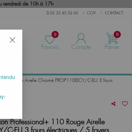
i au vendredi de 10h à 17h
CGV
CONTACT
02 32 45 52 60
|
|
0
0
Favoris
Compte
Panier
us
entendu
l+ 110 Rouge Airelle Chromé PROP110EICY/C-EU 3 fours
ay-
on Professional+ 110 Rouge Airelle
-EU 3 fours électriques / 5 foyers