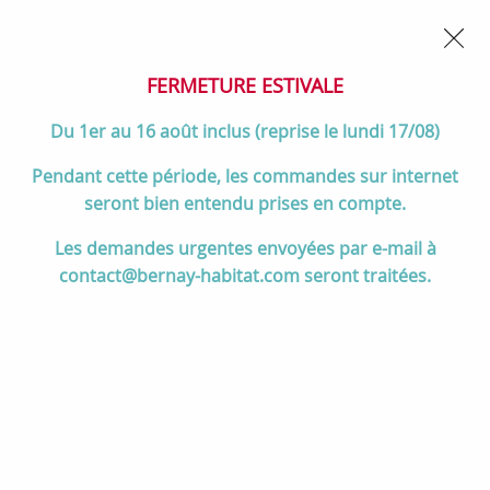
02 32 45 52 60
Contactez-nous
FERMETURE POUR CONGÉS DU 1er AU 16 AOÛT
- Service
client joignable du lundi au vendredi de 10h à 17h
FERMETURE ESTIVALE
0
Du 1er au 16 août inclus (reprise le lundi 17/08)
Pendant cette période, les commandes sur internet
seront bien entendu prises en compte.
Accueil
>
Cuisson
>
Cuisinières et pianos de cuisson
>
Les demandes urgentes envoyées par e-mail à
Pianos de cuisson 90 à 120 cm
>
Cuisinière 110cm Falcon Estel
contact@bernay-habitat.com seront traitées.
Deluxe Bleu pastel / laiton antique ESDLB110EIPMSB/AB-E1 4 fours /
5 foyers induction