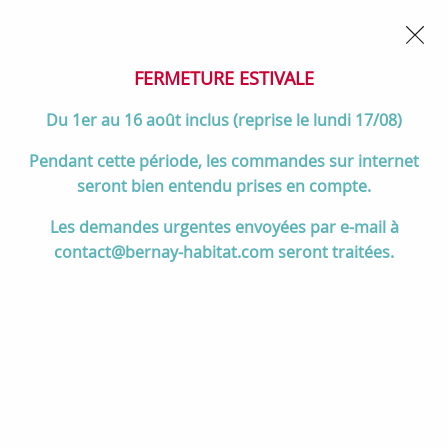
02 32 45 52 60
Contactez-nous
FERMETURE POUR CONGÉS DU 1er AU 16 AOÛT
- Service
client joignable du lundi au vendredi de 10h à 17h
FERMETURE ESTIVALE
0
Du 1er au 16 août inclus (reprise le lundi 17/08)
Pendant cette période, les commandes sur internet
seront bien entendu prises en compte.
Accueil
>
Cuisson
>
Cuisinières et pianos de cuisson
>
Les demandes urgentes envoyées par e-mail à
Pianos de cuisson 90 à 120 cm
>
Cuisinière 110cm Falcon Elise 110
contact@bernay-habitat.com seront traitées.
Inox ELS110EISS/-EU 3 fours électriques / 5 foyers induction