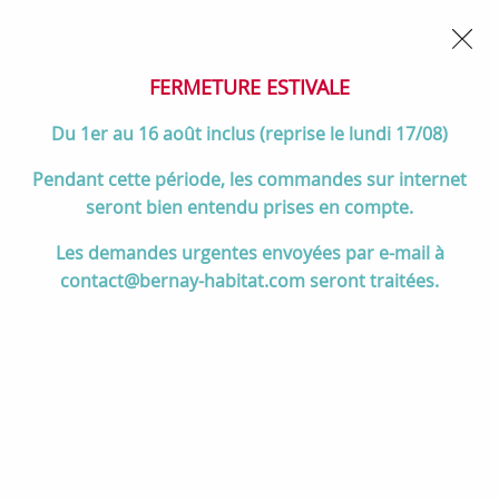
02 32 45 52 60
Contactez-nous
FERMETURE POUR CONGÉS DU 1er AU 16 AOÛT
- Service
client joignable du lundi au vendredi de 10h à 17h
FERMETURE ESTIVALE
0
Du 1er au 16 août inclus (reprise le lundi 17/08)
Pendant cette période, les commandes sur internet
seront bien entendu prises en compte.
Accueil
>
Cuisson
>
Cuisinières et pianos de cuisson
>
Les demandes urgentes envoyées par e-mail à
Pianos de cuisson 90 à 120 cm
>
Cuisinière 100cm Falcon 1000
contact@bernay-habitat.com seront traitées.
Deluxe Inox grilles mates F1000DXDFSS/CM-EU 3 fours électriques /
5 foyers gaz