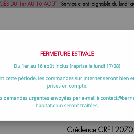
GÉS DU 1er AU 16 AOÛT
- Service client joignable du lund
FERMETURE ESTIVALE
Du 1er au 16 août inclus (reprise le lundi 17/08)
uisson
Meilleures ventes
Contactez-no
t cette période, les commandes sur internet seront bien 
RF12070 1200 x 700 Inox - FRANKE Réf. 076637
prises en compte.
s demandes urgentes envoyées par e-mail à contact@bern
habitat.com seront traitées.
Franke / Roblin (accessoire
Crédence CRF12070 