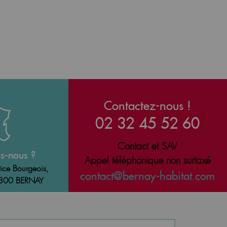
Contactez-nous !
02 32 45 52 60
Contact et SAV
s-nous ?
Appel téléphonique non surtaxé
ice Bourgeois,
contact@bernay-habitat.com
7300 BERNAY