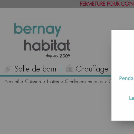
FERMETURE POUR CON
Salle de bain
Chauffage
C
Pendan
Accueil
>
Cuisson
>
Hottes
>
Crédences murales
>
Crédence C
Le