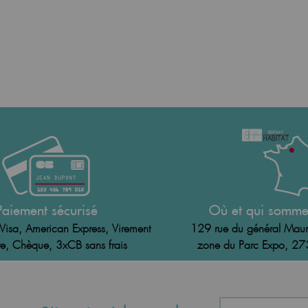
Paiement sécurisé
Où et qui somme
Visa, American Express, Virement
129 rue du général Maur
e, Chèque, 3xCB sans frais
zone du Parc Expo, 2