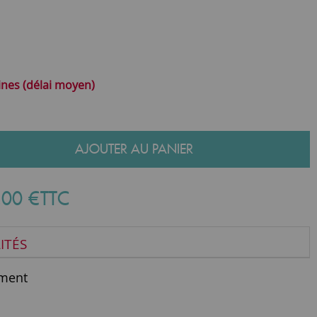
ines (délai moyen)
AJOUTER AU PANIER
,
00
€
TTC
ITÉS
ment