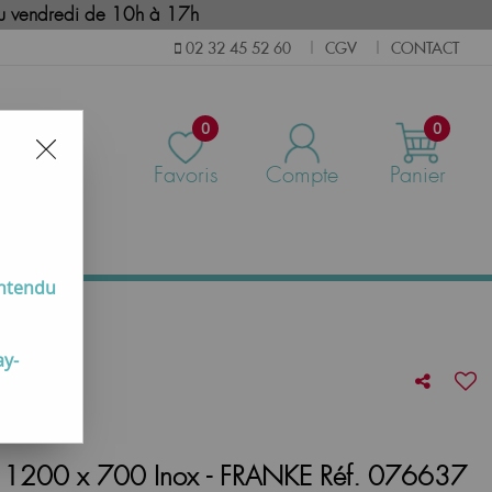
i au vendredi de 10h à 17h
CGV
CONTACT
02 32 45 52 60
|
|
0
0
Favoris
Compte
Panier
us
entendu
ay-
s)
1200 x 700 Inox - FRANKE Réf. 076637