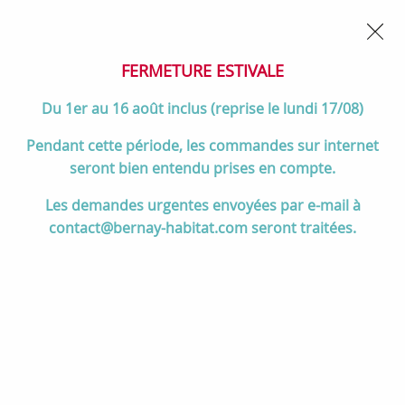
02 32 45 52 60
Contactez-nous
FERMETURE POUR CONGÉS DU 1er AU 16 AOÛT
- Service
client joignable du lundi au vendredi de 10h à 17h
FERMETURE ESTIVALE
0
Du 1er au 16 août inclus (reprise le lundi 17/08)
Pendant cette période, les commandes sur internet
seront bien entendu prises en compte.
Accueil
>
Salle de bain
>
ROBINETTERIE & Vidage
>
Les demandes urgentes envoyées par e-mail à
Colonnes de douche
>
Colonne de douche thermostatique Métro
contact@bernay-habitat.com seront traitées.
carrée avec tablette Chromé - JACOB DELAFON Réf. E26596-CP