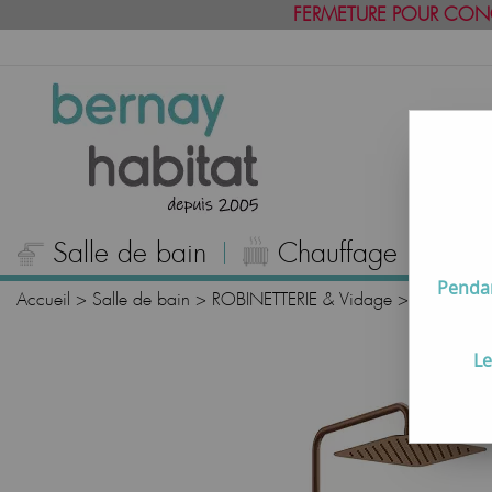
FERMETURE POUR CON
Salle de bain
Chauffage
C
Pendan
Accueil
>
Salle de bain
>
ROBINETTERIE & Vidage
>
Colonnes 
Le