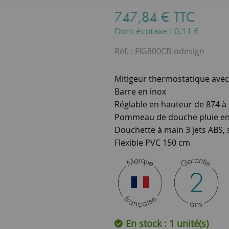
747
,
84
€
TTC
Dont écotaxe :
0,11
€
Réf. :
FIG800CB-odesign
Mitigeur thermostatique avec i
Barre en inox
Réglable en hauteur de 874 à
Pommeau de douche pluie en 
Douchette à main 3 jets ABS,
Flexible PVC 150 cm
En stock : 1 unité(s)