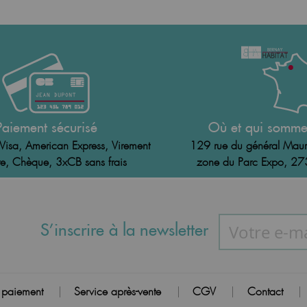
Paiement sécurisé
Où et qui somme
Visa, American Express, Virement
129 rue du général Maur
e, Chèque, 3xCB sans frais
zone du Parc Expo, 2
S’inscrire à la newsletter
 paiement
Service après-vente
CGV
Contact
|
|
|
|