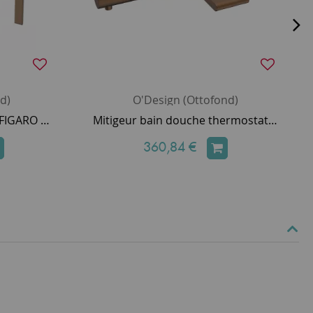
d)
O'Design (Ottofond)
Mitigeur lavabo encastré FIGARO Cuivre brossé PVD (bonde en option) - O'DESIGN Réf. FIG101CB
Mitigeur bain douche thermostatique Figaro Cuivre brossé - O'DESIGN Réf. FIG330CB
360,84 €