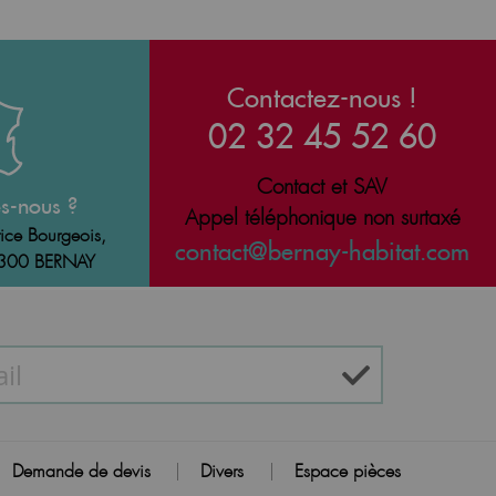
Contactez-nous !
02 32 45 52 60
Contact et SAV
s-nous ?
Appel téléphonique non surtaxé
ice Bourgeois,
contact@bernay-habitat.com
7300 BERNAY
Demande de devis
Divers
Espace pièces
|
|