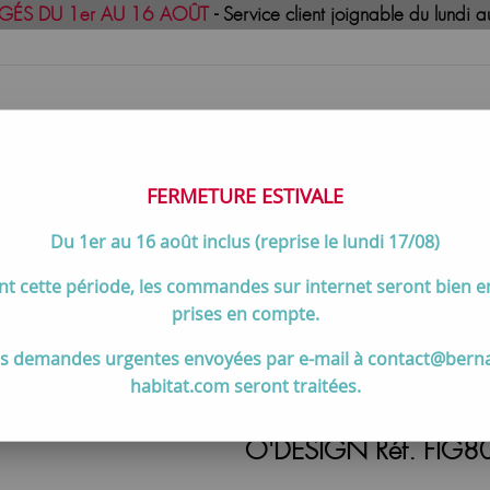
GÉS DU 1er AU 16 AOÛT
- Service client joignable du lund
FERMETURE ESTIVALE
Du 1er au 16 août inclus (reprise le lundi 17/08)
uisson
Meilleures ventes
Contactez-no
t cette période, les commandes sur internet seront bien 
de douche
>
Colonne de douche thermostatique FIGARO Cuivré 
prises en compte.
s demandes urgentes envoyées par e-mail à contact@bern
habitat.com seront traitées.
Colonne de douche th
O'DESIGN Réf. FIG