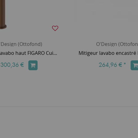
'Design (Ottofond)
O'Design (Ottofon
Mitigeur lavabo haut FIGARO Cuivré brossé PVD avec vidage clic-clac - O'DESIGN Réf. FIG11HCB
300,36 €
264,96 €
*