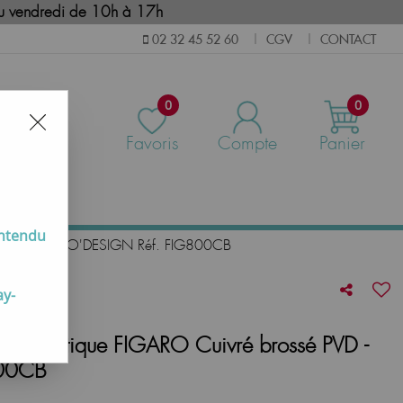
i au vendredi de 10h à 17h
CGV
CONTACT
02 32 45 52 60
|
|
0
0
Favoris
Compte
Panier
us
entendu
brossé PVD - O'DESIGN Réf. FIG800CB
ay-
ermostatique FIGARO Cuivré brossé PVD -
800CB