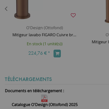
O'Design (Ottofond)
Mitigeur lavabo FIGARO Cuivre brossé PVD avec vidage clic-clac - O'DESIGN Réf. FIG11CB
O
En stock (1 unité(s))
224,76 €
*
TÉLÉCHARGEMENTS
Documents en téléchargement :
Catalogue O'Design (Ottofond) 2025