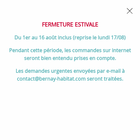
02 32 45 52 60
Contactez-nous
FERMETURE POUR CONGÉS DU 1er AU 16 AOÛT
- Service
client joignable du lundi au vendredi de 10h à 17h
FERMETURE ESTIVALE
0
Du 1er au 16 août inclus (reprise le lundi 17/08)
Pendant cette période, les commandes sur internet
seront bien entendu prises en compte.
Accueil
>
Salle de bain
>
MEUBLES de salle de bain
>
Les demandes urgentes envoyées par e-mail à
Colonnes & Meubles complémentaires
>
Colonne Alliance 35x160cm
contact@bernay-habitat.com seront traitées.
2 portes Blanc brillant - SALGAR Réf. 22828