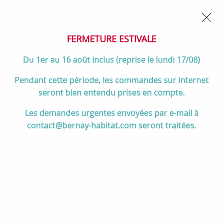
02 32 45 52 60
Contactez-nous
FERMETURE POUR CONGÉS DU 1er AU 16 AOÛT
- Service
client joignable du lundi au vendredi de 10h à 17h
FERMETURE ESTIVALE
0
Du 1er au 16 août inclus (reprise le lundi 17/08)
Pendant cette période, les commandes sur internet
seront bien entendu prises en compte.
Accueil
>
Chauffage
>
Inserts & Foyers à bois
>
Les demandes urgentes envoyées par e-mail à
Tous les inserts & foyers à bois
contact@bernay-habitat.com seront traitées.
Tous les inserts & foyers à bois
TRIER & FILTRER
60 articles sur
140