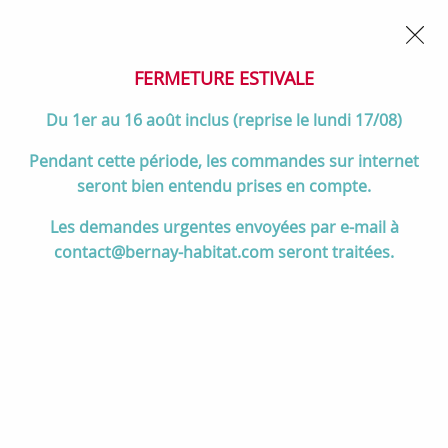
02 32 45 52 60
Contactez-nous
FERMETURE POUR CONGÉS DU 1er AU 16 AOÛT
- Service
client joignable du lundi au vendredi de 10h à 17h
FERMETURE ESTIVALE
0
Du 1er au 16 août inclus (reprise le lundi 17/08)
Pendant cette période, les commandes sur internet
seront bien entendu prises en compte.
Accueil
>
Divers
>
Lacunza
>
Capot avant pour sortie d'air Adour 800
Les demandes urgentes envoyées par e-mail à
- LACUNZA Réf. 3000001334361
contact@bernay-habitat.com seront traitées.