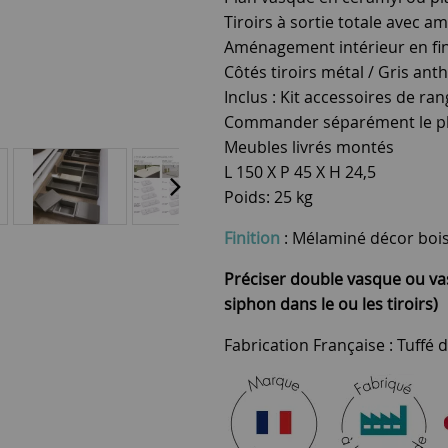
Tiroirs à sortie totale avec 
Aménagement intérieur en fin
Côtés tiroirs métal / Gris anth
Inclus : Kit accessoires de r
Commander séparément le p
Meubles livrés montés
L 150 X P 45 X H 24,5
Poids: 25 kg
Finition
: Mélaminé décor bois
Préciser double vasque ou va
siphon dans le ou les tiroirs)
Fabrication Française : Tuffé d