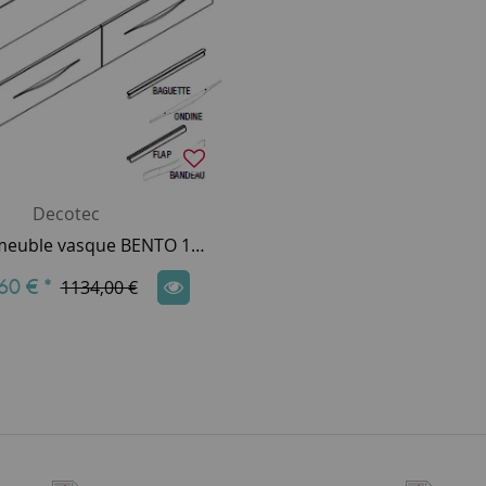
Decotec
Caisson meuble vasque BENTO 150cm 2 tiroirs / Poignée Baguette, Flap, Ondine & Pure - Laque au choix - DECOTEC 1796361
60 €
*
1134,00 €