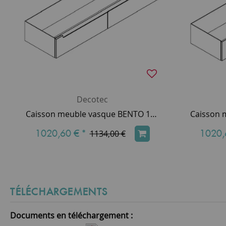
Decotec
Caisson meuble vasque BENTO 150cm 2 tiroirs / Poignée Prise de main alu brossé - Laque au choix - DECOTEC Réf. 1795361
1020,60 €
*
1020,
1134,00 €
TÉLÉCHARGEMENTS
Documents en téléchargement :