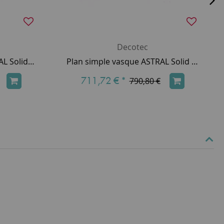
Decotec
Plan double vasque ASTRAL Solid Surface 151cm Blanc mat (2 trous de robinet) - DECOTEC Réf. 1799161
Plan simple vasque ASTRAL Solid Surface 151cm (vasque à droite) Blanc mat - DECOTEC Réf. 1799151
711,72 €
*
790,80 €