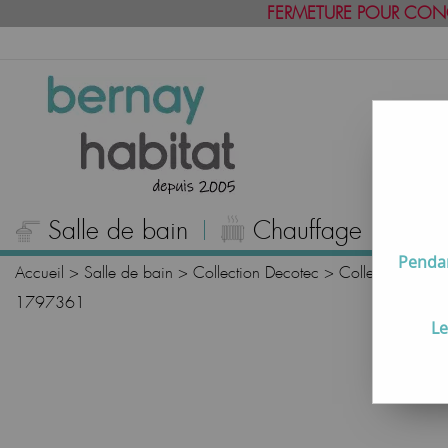
FERMETURE POUR CON
Salle de bain
Chauffage
C
Pendan
Accueil
>
Salle de bain
>
Collection Decotec
>
Collection BEN
1797361
Le