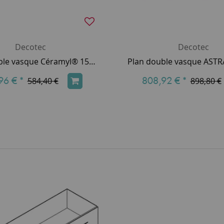
Decotec
Decotec
Plan double vasque Céramyl® 151cm Blanc brillant (2 trous de robinet) - DECOTEC Réf. 1790451
96 €
*
808,92 €
*
584,40 €
898,80 €