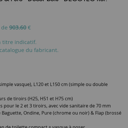
u de
903.60
€
titre indicatif.
u catalogue du fabricant.
(simple vasque), L120 et L150 cm (simple ou double
urs de tiroirs (H25, H51 et H75 cm)
pour le 2 et 3 tiroirs, avec vide sanitaire de 70 mm
e Baguette, Ondine, Pure (chrome ou noir) & Flap (brossé
an de toilette compact + vasque à poser