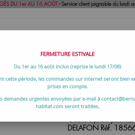
GÉS DU 1er AU 16 AOÛT
- Service client joignable du lund
FERMETURE ESTIVALE
Du 1er au 16 août inclus (reprise le lundi 17/08)
uisson
Meilleures ventes
Contactez-no
t cette période, les commandes sur internet seront bien 
achées
>
Cache-siphon pour lavabo Odéon Up / Struktura Blan
prises en compte.
s demandes urgentes envoyées par e-mail à contact@bern
habitat.com seront traitées.
Cache-siphon pour la
DELAFON Réf. 185