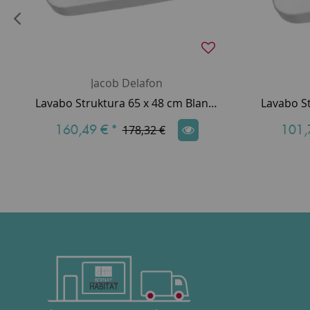
Jacob Delafon
Lavabo Struktura 65 x 48 cm Blanc brillant - JACOB DELAFON Réf. EGC111-00
160,49 €
*
101,
178,32 €