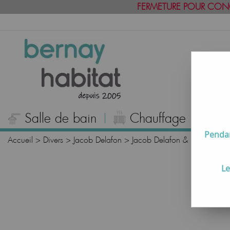
FERMETURE POUR CON
Salle de bain
Chauffage
C
Pendan
Accueil
>
Divers
>
Jacob Delafon
>
Jacob Delafon & pièces dét
Le