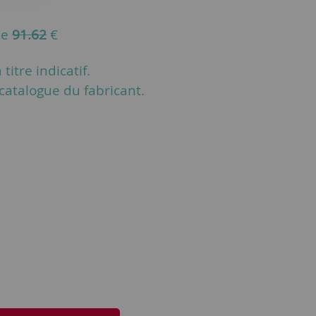
de
91.62
€
titre indicatif.
u catalogue du fabricant.