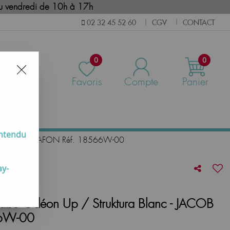
i au vendredi de 10h à 17h
CGV
CONTACT
02 32 45 52 60
|
|
0
0
Favoris
Compte
Panier
us
entendu
c - JACOB DELAFON Réf. 18566W-00
ay-
vabo Odéon Up / Struktura Blanc - JACOB
66W-00