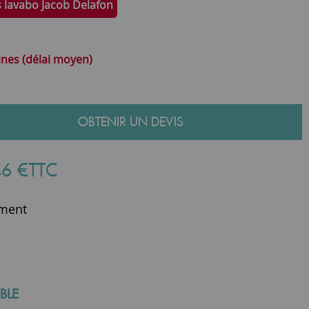
s lavabo Jacob Delafon
ines (délai moyen)
OBTENIR UN DEVIS
46
€
TTC
ment
BLE