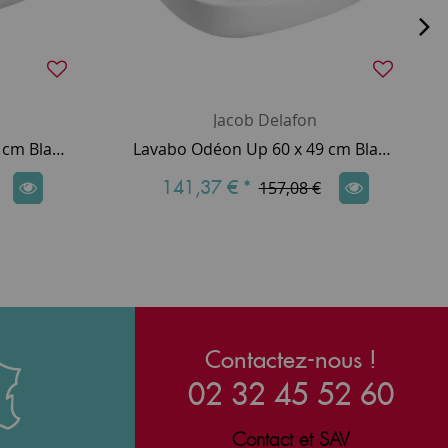
Jacob Delafon
Lavabo Odéon Up 67 x 49 cm Blanc brillant - Jacob Delafon Réf. E4754C-00
Lavabo Odéon Up 60 x 49 cm Blanc brillant - Jacob Delafon Réf. E4736-00
141,37 €
*
157,08 €
Contactez-nous !
02 32 45 52 60
Contact et SAV