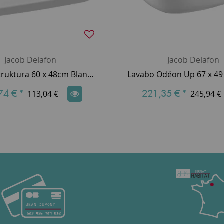
Jacob Delafon
Jacob Delafon
Lavabo Struktura 60 x 48cm Blanc brillant - JACOB DELAFON Réf. EGD111-00
74 €
*
221,35 €
*
113,04 €
245,94 €