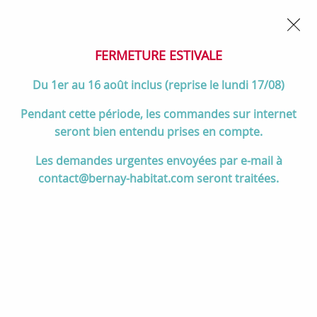
02 32 45 52 60
Contactez-nous
FERMETURE POUR CONGÉS DU 1er AU 16 AOÛT
- Service
client joignable du lundi au vendredi de 10h à 17h
FERMETURE ESTIVALE
0
Du 1er au 16 août inclus (reprise le lundi 17/08)
Pendant cette période, les commandes sur internet
seront bien entendu prises en compte.
Accueil
>
Divers
>
Jacob Delafon
>
Jacob Delafon Paris (Meubles)
>
Les demandes urgentes envoyées par e-mail à
Bonde de vidage clic-clac SublimTech Douceur Minérale - JACOB
contact@bernay-habitat.com seront traitées.
DELAFON Réf. E78262-HYJ