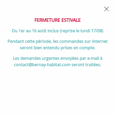
02 32 45 52 60
Contactez-nous
FERMETURE POUR CONGÉS DU 1er AU 16 AOÛT
- Service
client joignable du lundi au vendredi de 10h à 17h
FERMETURE ESTIVALE
0
Du 1er au 16 août inclus (reprise le lundi 17/08)
Pendant cette période, les commandes sur internet
seront bien entendu prises en compte.
Accueil
>
Salle de bain
>
WC, BIDETS & bacs à laver
>
Bidets
>
Bidet
Les demandes urgentes envoyées par e-mail à
suspendu Struktura percé 1 trou Blanc - JACOB DELAFON Réf.
contact@bernay-habitat.com seront traitées.
EMC0001-00