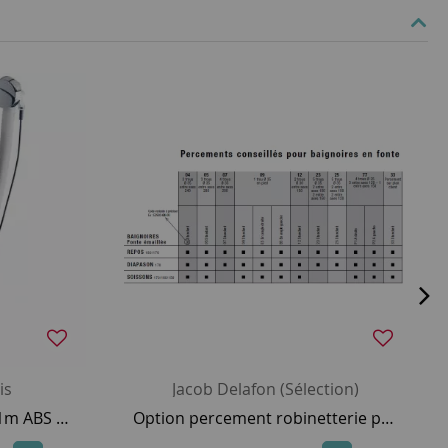
is
Jacob Delafon (Sélection)
Vidage baignoire à câble 1m ABS Chrome - JACOB DELAFON Réf. E70174-CP
Option percement robinetterie pour baignoire fonte Jacob Delafon