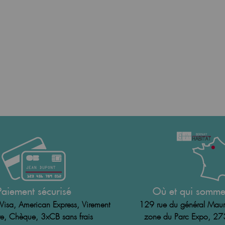
Paiement sécurisé
Où et qui somme
Visa, American Express, Virement
129 rue du général Maur
e, Chèque, 3xCB sans frais
zone du Parc Expo, 2