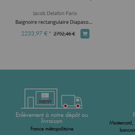
Jacob Delafon Paris
Baignoire rectangulaire Diapason 170x75cm fonte émaillée avec fond antidérapant - JACOB DELAFON Réf. E2926-00
2233,97 €
*
2792,46 €
Enlèvement à notre dépôt ou
livraison
Mastercard, 
France métropolitaine
bancair