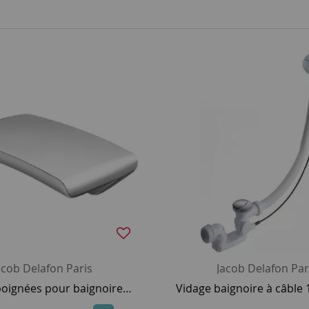
acob Delafon Paris
Jacob Delafon Par
Jeu de 2 poignées pour baignoire Repos - JACOB DELAFON Réf. E75110-CP