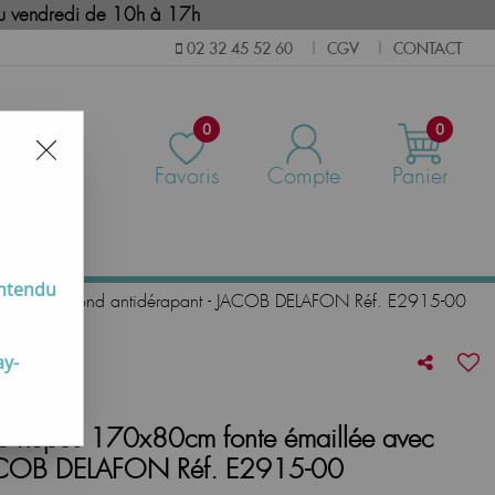
i au vendredi de 10h à 17h
CGV
CONTACT
02 32 45 52 60
|
|
0
0
Favoris
Compte
Panier
us
entendu
illée avec fond antidérapant - JACOB DELAFON Réf. E2915-00
ay-
re Repos 170x80cm fonte émaillée avec
 JACOB DELAFON Réf. E2915-00