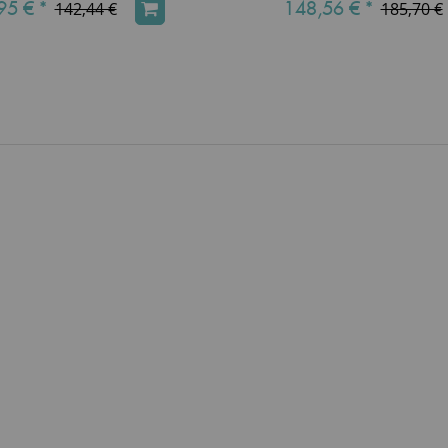
95 €
*
148,56 €
*
142,44 €
185,70 €