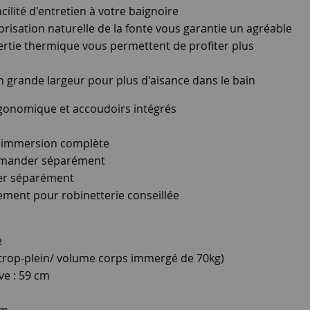
cilité d'entretien à votre baignoire
isation naturelle de la fonte vous garantie un agréable
rtie thermique vous permettent de profiter plus
n grande largeur pour plus d'aisance dans le bain
rgonomique et accoudoirs intégrés
e immersion complète
mmander séparément
er séparément
ement pour robinetterie conseillée
é
 trop-plein/ volume corps immergé de 70kg)
ve : 59 cm
cm