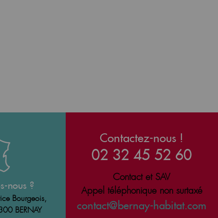
Contactez-nous !
02 32 45 52 60
Contact et SAV
s-nous ?
Appel téléphonique non surtaxé
ice Bourgeois,
contact@bernay-habitat.com
7300 BERNAY