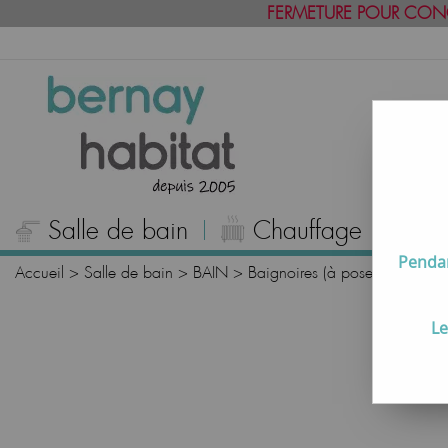
FERMETURE POUR CON
Salle de bain
Chauffage
C
Pendan
Accueil
>
Salle de bain
>
BAIN
>
Baignoires (à poser, bain-douch
Le