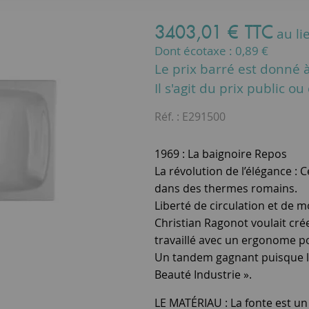
3403
,
01
€
TTC
au li
Dont écotaxe :
0,89
€
Le prix barré est donné à 
Il s'agit du prix public o
Réf. :
E291500
1969 : La baignoire Repos
La révolution de l’élégance :
dans des thermes romains.
Liberté de circulation et d
Christian Ragonot voulait crée
travaillé avec un ergonome po
Un tandem gagnant puisque la
Beauté Industrie ».
LE MATÉRIAU : La fonte est un