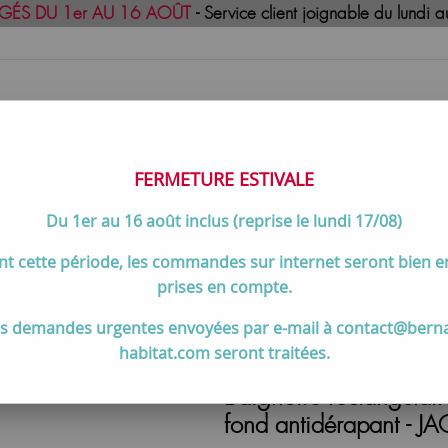
GÉS DU 1er AU 16 AOÛT
- Service client joignable du lund
FERMETURE ESTIVALE
Du 1er au 16 août inclus (reprise le lundi 17/08)
uisson
Meilleures ventes
Contactez-no
t cette période, les commandes sur internet seront bien 
e, îlot ...)
>
Baignoire rectangulaire Repos 170x80cm fonte éma
prises en compte.
s demandes urgentes envoyées par e-mail à contact@bern
habitat.com seront traitées.
Baignoire rectangulai
fond antidérapant -