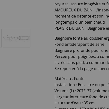
rayures, assure longévité et fa
AMOUREUX DU BAIN : L'insonor
moment de détente et son ine
longtemps d'un bain chaud
PLAISIR DU BAIN : Baignoire e
Baignoire fonte au dossier e
Fond antidérapant de série
Baignoire profonde pour un
Percée
pour poignées, à co
Livrée sans pied, à command
Se reporter à la page de perc
Matériau : Fonte
Installation : Encastré ou pos
Volume (L) : 207/137 (volume
Largeur intérieure fond de cu
Hauteur d'eau : 35 cm
Dimensions : 170 x 80 x H58 