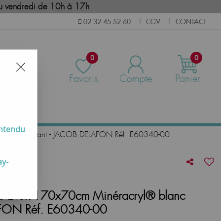
i au vendredi de 10h à 17h
CGV
CONTACT
02 32 45 52 60
|
|
0
0
Favoris
Compte
Panier
us
entendu
® blanc brillant - JACOB DELAFON Réf. E60340-00
ay-
ire Evok 170x70cm Minéracryl® blanc
LAFON Réf. E60340-00