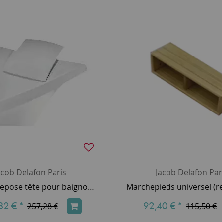
acob Delafon Paris
Jacob Delafon Par
Coussin repose tête pour baignoire Evok - Jacob Delafon E6965-00
82 €
*
92,40 €
*
257,28 €
115,50 €