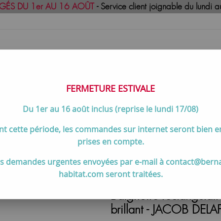
GÉS DU 1er AU 16 AOÛT
- Service client joignable du lund
FERMETURE ESTIVALE
Du 1er au 16 août inclus (reprise le lundi 17/08)
uisson
Meilleures ventes
Contactez-no
t cette période, les commandes sur internet seront bien 
e, îlot ...)
>
Baignoire rectangulaire Evok 170x70cm Minéracryl
prises en compte.
s demandes urgentes envoyées par e-mail à contact@bern
habitat.com seront traitées.
Baignoire rectangula
brillant - JACOB DE