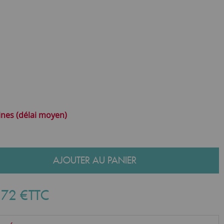
ines (délai moyen)
AJOUTER AU PANIER
,
72
€
TTC