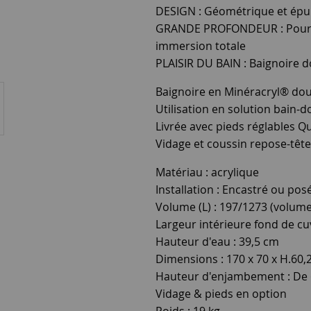
DESIGN : Géométrique et épu
GRANDE PROFONDEUR : Pour l
immersion totale
PLAISIR DU BAIN : Baignoire d
Baignoire en Minéracryl® do
Utilisation en solution bain-d
Livrée avec pieds réglables Q
Vidage et coussin repose-tête
Matériau : acrylique
Installation : Encastré ou pos
Volume (L) : 197/1273 (volum
Largeur intérieure fond de cu
Hauteur d'eau : 39,5 cm
Dimensions : 170 x 70 x H.60,
Hauteur d'enjambement : De 
Vidage & pieds en option
Poids : 19 kg