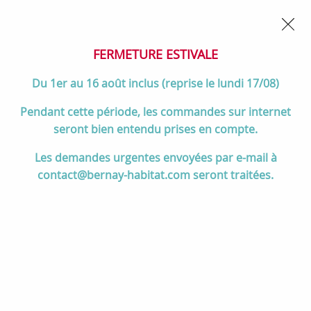
02 32 45 52 60
Contactez-nous
FERMETURE POUR CONGÉS DU 1er AU 16 AOÛT
- Service
client joignable du lundi au vendredi de 10h à 17h
FERMETURE ESTIVALE
0
Du 1er au 16 août inclus (reprise le lundi 17/08)
Pendant cette période, les commandes sur internet
seront bien entendu prises en compte.
Accueil
>
Salle de bain
>
MEUBLES de salle de bain
>
Les demandes urgentes envoyées par e-mail à
Armoires de toilette
>
Armoire de toilette Signature 120cm LED
contact@bernay-habitat.com seront traitées.
20,16W 2 portes miroir double face / Placage au choix - DECOTEC