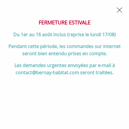
02 32 45 52 60
Contactez-nous
FERMETURE POUR CONGÉS DU 1er AU 16 AOÛT
- Service
client joignable du lundi au vendredi de 10h à 17h
FERMETURE ESTIVALE
0
Du 1er au 16 août inclus (reprise le lundi 17/08)
Pendant cette période, les commandes sur internet
seront bien entendu prises en compte.
Accueil
>
Salle de bain
>
MEUBLES de salle de bain
>
Les demandes urgentes envoyées par e-mail à
Armoires de toilette
>
Armoire de toilette Courtoisie 120cm 3 portes
contact@bernay-habitat.com seront traitées.
miroir / Décor bois (spot et prise en option) - DECOTEC Réf. 1309532