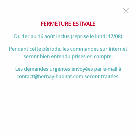
02 32 45 52 60
Contactez-nous
FERMETURE POUR CONGÉS DU 1er AU 16 AOÛT
- Service
client joignable du lundi au vendredi de 10h à 17h
FERMETURE ESTIVALE
0
Du 1er au 16 août inclus (reprise le lundi 17/08)
Pendant cette période, les commandes sur internet
seront bien entendu prises en compte.
Accueil
>
Salle de bain
>
DOUCHE
>
Les demandes urgentes envoyées par e-mail à
Receveurs de douche résine McBath
>
Receveurs CENTURIA
>
contact@bernay-habitat.com seront traitées.
Receveur résine McBath Centuria Nox Stone Gris perle largeur 80cm